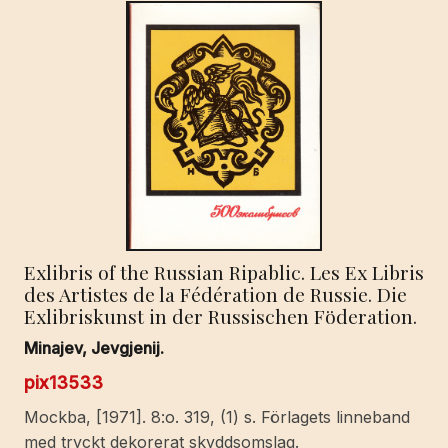
1874.
Reviderad
och
till
trycket
befordrad
av
Sven
Ågren.
mängd
Exlibris of the Russian Ripablic. Les Ex Libris
des Artistes de la Fédération de Russie. Die
Exlibriskunst in der Russischen Föderation.
Minajev, Jevgjenij.
pix13533
Mockba, [1971]. 8:o. 319, (1) s. Förlagets linneband
med tryckt dekorerat skyddsomslag.