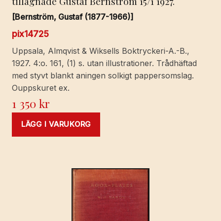
tillägnade Gustaf Bernström 15/1 1927.
[Bernström, Gustaf (1877-1966)]
pix14725
Uppsala, Almqvist & Wiksells Boktryckeri-A.-B.,
1927. 4:o. 161, (1) s. utan illustrationer. Trådhäftad
med styvt blankt aningen solkigt pappersomslag.
Ouppskuret ex.
1 350
kr
LÄGG I VARUKORG