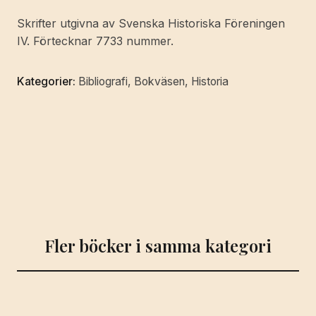
Systematisk
Skrifter utgivna av Svenska Historiska Föreningen
förteckning
IV. Förtecknar 7733 nummer.
över
skrifter
Kategorier:
Bibliografi
,
Bokväsen
,
Historia
och
uppsatser
som
röra
Sveriges
historia
utkomna
från
och
Fler böcker i samma kategori
med
1771
till
och
med