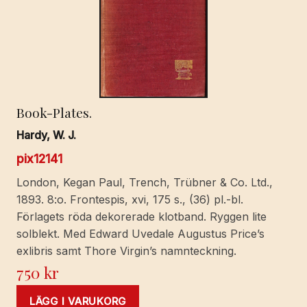
Book-Plates.
Hardy, W. J.
pix12141
London, Kegan Paul, Trench, Trübner & Co. Ltd.,
1893. 8:o. Frontespis, xvi, 175 s., (36) pl.-bl.
Förlagets röda dekorerade klotband. Ryggen lite
solblekt. Med Edward Uvedale Augustus Price’s
exlibris samt Thore Virgin’s namnteckning.
750
kr
LÄGG I VARUKORG