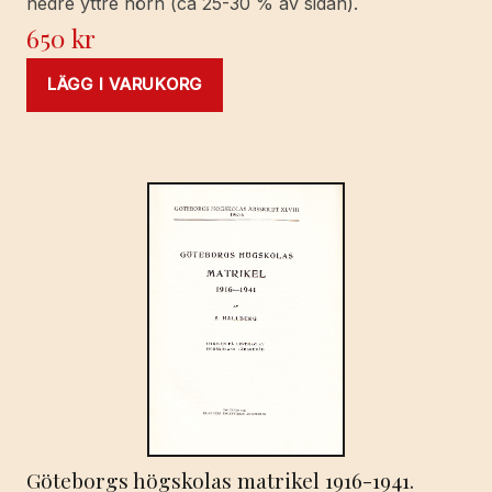
nedre yttre hörn (ca 25-30 % av sidan).
650
kr
LÄGG I VARUKORG
Göteborgs högskolas matrikel 1916-1941.