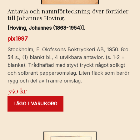
Antavla och namnförteckning över förfäder
till Johannes Hoving.
[Hoving, Johannes (1868-1954)].
pix1997
Stockholm, E. Olofssons Boktryckeri AB, 1950. 8:o.
54 s., (1) blankt bl., 4 utvikbara antavlor. (s. 1-2 =
blanka). Trådhäftad med styvt tryckt något solkigt
och solbränt pappersomslag. Liten fläck som berör
rygg och del av främre omslag.
350
kr
LÄGG I VARUKORG