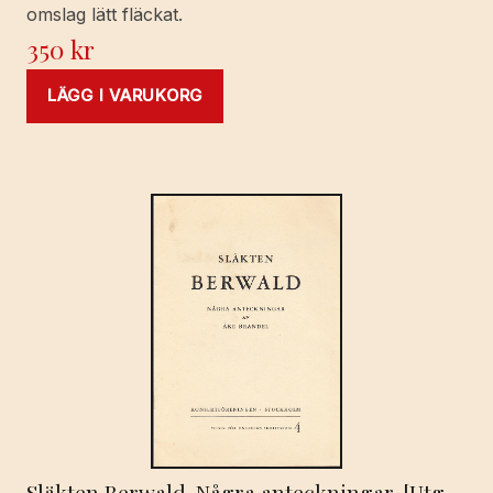
omslag lätt fläckat.
350
kr
LÄGG I VARUKORG
Släkten Berwald. Några anteckningar. [Utg.