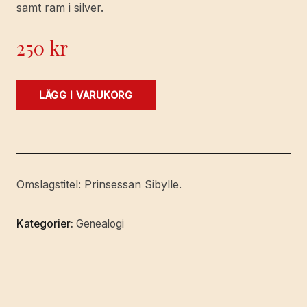
samt ram i silver.
250
kr
Som
LÄGG I VARUKORG
en
underdånig
välkomsthälsning
till
prinsessan
Omslagstitel: Prinsessan Sibylle.
Sibylle
vid
Kategorier:
Genealogi
dess
ankomst
till
det
nya