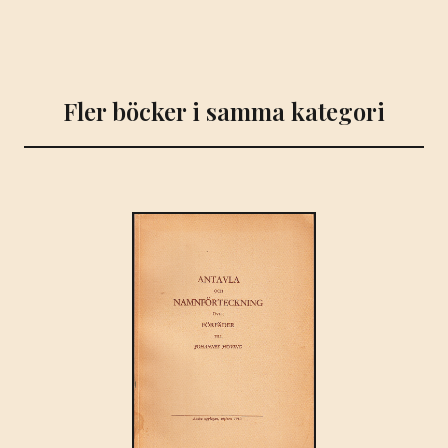
fosterlandet
utgivas
dessa
blad.
Fler böcker i samma kategori
[Utg.
av]
Genealogia
Gothica.
mängd