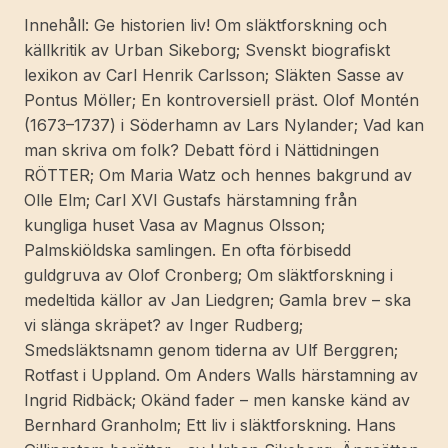
Sveriges
Innehåll: Ge historien liv! Om släktforskning och
Släktforskarförbund.
källkritik av Urban Sikeborg; Svenskt biografiskt
mängd
lexikon av Carl Henrik Carlsson; Släkten Sasse av
Pontus Möller; En kontroversiell präst. Olof Montén
(1673–1737) i Söderhamn av Lars Nylander; Vad kan
man skriva om folk? Debatt förd i Nättidningen
RÖTTER; Om Maria Watz och hennes bakgrund av
Olle Elm; Carl XVI Gustafs härstamning från
kungliga huset Vasa av Magnus Olsson;
Palmskiöldska samlingen. En ofta förbisedd
guldgruva av Olof Cronberg; Om släktforskning i
medeltida källor av Jan Liedgren; Gamla brev – ska
vi slänga skräpet? av Inger Rudberg;
Smedsläktsnamn genom tiderna av Ulf Berggren;
Rotfast i Uppland. Om Anders Walls härstamning av
Ingrid Ridbäck; Okänd fader – men kanske känd av
Bernhard Granholm; Ett liv i släktforskning. Hans