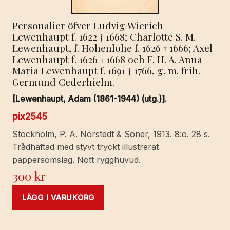
Personalier öfver Ludvig Wierich
Lewenhaupt f. 1622 † 1668; Charlotte S. M.
Lewenhaupt, f. Hohenlohe f. 1626 † 1666; Axel
Lewenhaupt f. 1626 † 1668 och F. H. A. Anna
Maria Lewenhaupt f. 1691 † 1766, g. m. frih.
Germund Cederhielm.
[Lewenhaupt, Adam (1861-1944) (utg.)].
pix2545
Stockholm, P. A. Norstedt & Söner, 1913. 8:o. 28 s.
Trådhäftad med styvt tryckt illustrerat
pappersomslag. Nött rygghuvud.
300
kr
LÄGG I VARUKORG