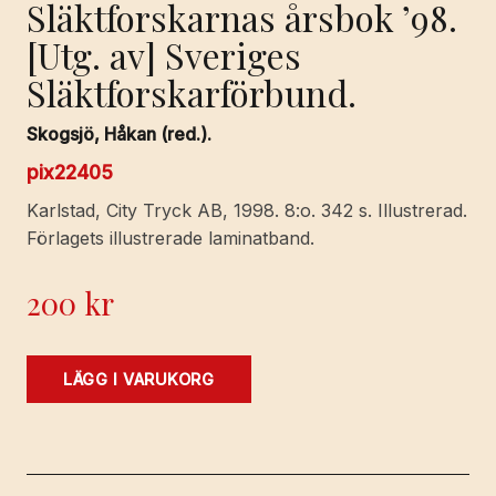
Släktforskarnas årsbok ’98.
[Utg. av] Sveriges
Släktforskarförbund.
Skogsjö, Håkan (red.).
pix22405
Karlstad, City Tryck AB, 1998. 8:o. 342 s. Illustrerad.
Förlagets illustrerade laminatband.
200
kr
Släktforskarnas
LÄGG I VARUKORG
årsbok
'98.
[Utg.
av]