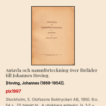
Antavla och namnförteckning över förfäder
till Johannes Hoving.
[Hoving, Johannes (1868-1954)].
pix1997
Stockholm, E. Olofssons Boktryckeri AB, 1950. 8:o.
54 s., (1) blankt bl., 4 utvikbara antavlor. (s. 1-2 =