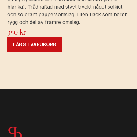
blanka). Trådhäftad med styvt tryckt något solkigt
och solbränt pappersomslag. Liten fläck som berör
rygg och del av främre omslag.
350
kr
LÄGG I VARUKORG