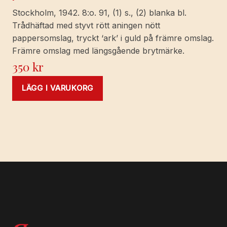
Stockholm, 1942. 8:o. 91, (1) s., (2) blanka bl.
Trådhäftad med styvt rött aningen nött
pappersomslag, tryckt ‘ark’ i guld på främre omslag.
Främre omslag med längsgående brytmärke.
350
kr
LÄGG I VARUKORG