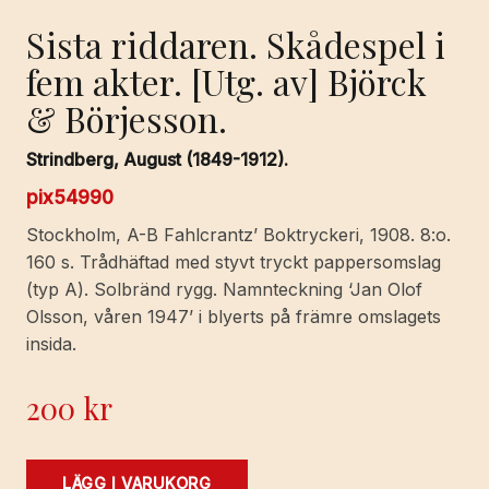
Sista riddaren. Skådespel i
fem akter. [Utg. av] Björck
& Börjesson.
Strindberg, August (1849-1912).
pix54990
Stockholm, A-B Fahlcrantz’ Boktryckeri, 1908. 8:o.
160 s. Trådhäftad med styvt tryckt pappersomslag
(typ A). Solbränd rygg. Namnteckning ‘Jan Olof
Olsson, våren 1947’ i blyerts på främre omslagets
insida.
200
kr
Sista
LÄGG I VARUKORG