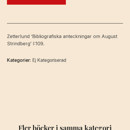
riddaren.
Skådespel
i
fem
akter.
Zetterlund ‘Bibliografiska anteckningar om August
[Utg.
Strindberg’ I:109.
av]
Björck
Kategorier:
Ej Kategoriserad
&
Börjesson.
mängd
Fler böcker i samma kategori