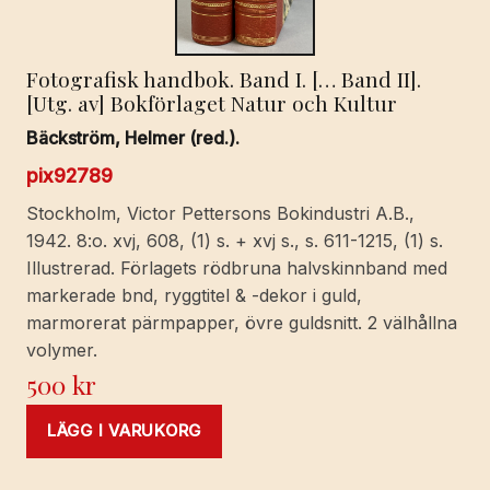
Fotografisk handbok. Band I. [… Band II].
[Utg. av] Bokförlaget Natur och Kultur
Bäckström, Helmer (red.).
pix92789
Stockholm, Victor Pettersons Bokindustri A.B.,
1942. 8:o. xvj, 608, (1) s. + xvj s., s. 611-1215, (1) s.
Illustrerad. Förlagets rödbruna halvskinnband med
markerade bnd, ryggtitel & -dekor i guld,
marmorerat pärmpapper, övre guldsnitt. 2 välhållna
volymer.
500
kr
LÄGG I VARUKORG