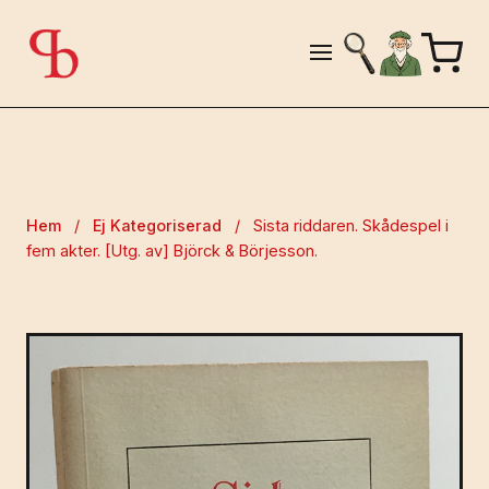
Hem
/
Ej Kategoriserad
/
Sista riddaren. Skådespel i
fem akter. [Utg. av] Björck & Börjesson.