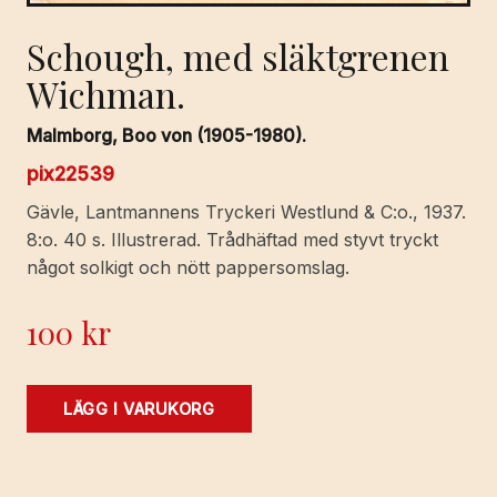
Schough, med släktgrenen
Wichman.
Malmborg, Boo von (1905-1980).
pix22539
Gävle, Lantmannens Tryckeri Westlund & C:o., 1937.
8:o. 40 s. Illustrerad. Trådhäftad med styvt tryckt
något solkigt och nött pappersomslag.
100
kr
Schough,
LÄGG I VARUKORG
med
släktgrenen
Wichman.