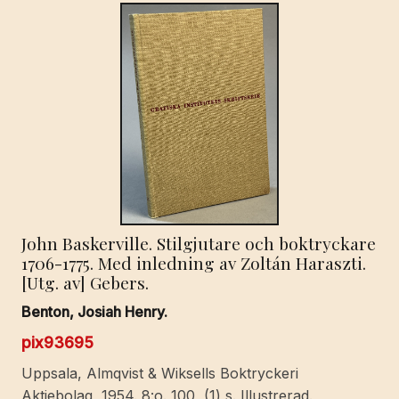
John Baskerville. Stilgjutare och boktryckare
1706-1775. Med inledning av Zoltán Haraszti.
[Utg. av] Gebers.
Benton, Josiah Henry.
pix93695
Uppsala, Almqvist & Wiksells Boktryckeri
Aktiebolag, 1954. 8:o. 100, (1) s. Illustrerad.