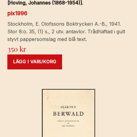
[Hoving, Johannes (1868-1954)].
pix1996
Stockholm, E. Olofssons Boktryckeri A.-B., 1941.
Stor 8:o. 35, (1) s., 2 utv. antavlor. Trådhäftad i gult
styvt pappersomslag med blå text.
350
kr
LÄGG I VARUKORG