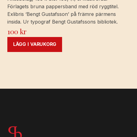
Förlagets bruna pappersband med röd ryggtitel.
Exlibris ‘Bengt Gustafsson’ på främre pärmens
insida. Ur typograf Bengt Gustafssons bibliotek.
100
kr
LÄGG I VARUKORG