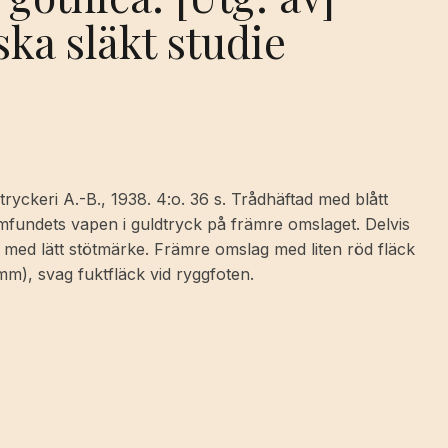
ka släkt studie
yckeri A.-B., 1938. 4:o. 36 s. Trådhäftad med blått
amfundets vapen i guldtryck på främre omslaget. Delvis
med lätt stötmärke. Främre omslag med liten röd fläck
mm), svag fuktfläck vid ryggfoten.