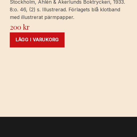
Stockholm, Åhlén & Åkerlunds Boktryckeri, 1933.
8:o. 46, (2) s. Illustrerad. Förlagets blå klotband
med illustrerat pärmpapper.
200
kr
LÄGG I VARUKORG