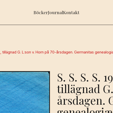
Böcker
Journal
Kontakt
rik, tillägnad G. L:son v. Horn på 70-årsdagen. Germanitas genealog
S. S. S. S. 
tillägnad G
årsdagen. 
genealogiæ 