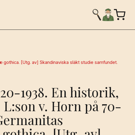
iæ gothica. [Utg. av] Skandinaviska släkt studie samfundet.
1920-1938. En historik,
. L:son v. Horn på 70-
Germanitas
gothica. [Utg. av]