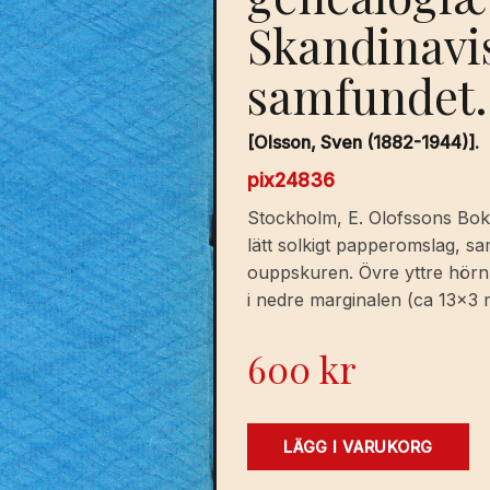
Skandinavis
samfundet.
[Olsson, Sven (1882-1944)].
pix24836
Stockholm, E. Olofssons Boktr
lätt solkigt papperomslag, s
ouppskuren. Övre yttre hörn 
i nedre marginalen (ca 13×3 
600
kr
S.
LÄGG I VARUKORG
S.