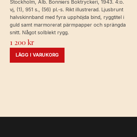
Stockholm, Alb. Bonniers Boktryckeri, 1943. 4:o.
vj, (1), 951 s., (56) pl.-s. Rikt illustrerad. Ljusbrunt
halvskinnband med fyra upphöjda bind, ryggtitel i
guld samt marmorerat pärmpapper och sprängda
snitt. Något solblekt rygg.
1 200
kr
LÄGG I VARUKORG