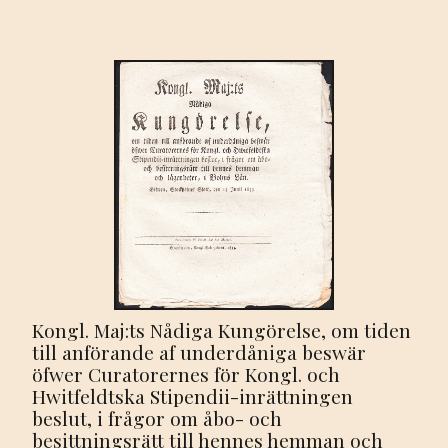
av]
Skandinaviska
släkt
studie
samfundet.
mängd
Kongl. Maj:ts Nådiga Kungörelse, om tiden
till anförande af underdåniga beswär
öfwer Curatorernes för Kongl. och
Hwitfeldtska Stipendii-inrättningen
beslut, i frågor om åbo- och
besittningsrätt till hennes hemman och