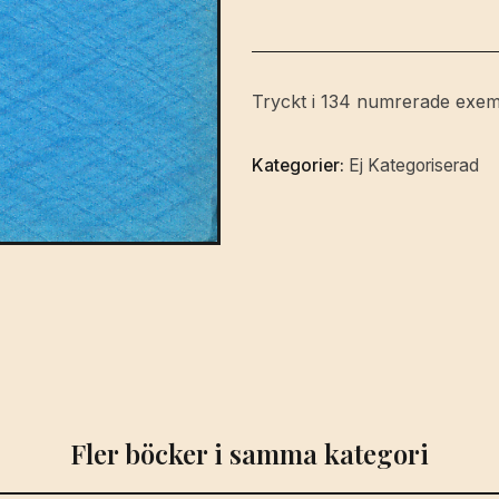
S.
S.
1920-
1938.
Tryckt i 134 numrerade exem
En
historik,
Kategorier:
Ej Kategoriserad
tillägnad
G.
L:son
v.
Horn
på
70-
årsdagen.
Germanitas
genealogiæ
gothica.
Fler böcker i samma kategori
[Utg.