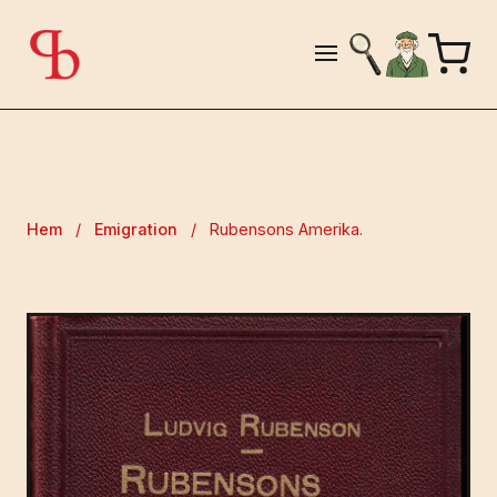
Hem
/
Emigration
/
Rubensons Amerika.