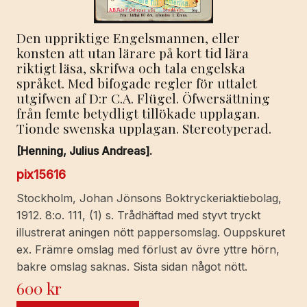
Den uppriktige Engelsmannen, eller
konsten att utan lärare på kort tid lära
riktigt läsa, skrifwa och tala engelska
språket. Med bifogade regler för uttalet
utgifwen af D:r C.A. Flügel. Öfwersättning
från femte betydligt tillökade upplagan.
Tionde swenska upplagan. Stereotyperad.
[Henning, Julius Andreas].
pix15616
Stockholm, Johan Jönsons Boktryckeriaktiebolag,
1912. 8:o. 111, (1) s. Trådhäftad med styvt tryckt
illustrerat aningen nött pappersomslag. Ouppskuret
ex. Främre omslag med förlust av övre yttre hörn,
bakre omslag saknas. Sista sidan något nött.
600
kr