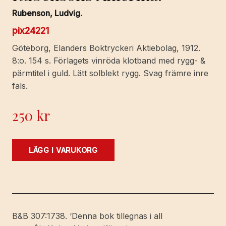
Rubenson, Ludvig.
pix24221
Göteborg, Elanders Boktryckeri Aktiebolag, 1912.
8:o. 154 s. Förlagets vinröda klotband med rygg- &
pärmtitel i guld. Lätt solblekt rygg. Svag främre inre
fals.
250
kr
Rubensons
LÄGG I VARUKORG
Amerika.
mängd
B&B 307:1738. ‘Denna bok tillegnas i all