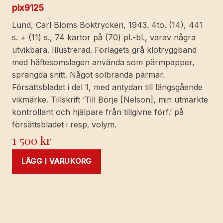
pix9125
Lund, Carl Bloms Boktryckeri, 1943. 4to. (14), 441
s. + (11) s., 74 kartor på (70) pl.-bl., varav några
utvikbara. Illustrerad. Förlagets grå klotryggband
med häftesomslagen använda som pärmpapper,
sprängda snitt. Något solbrända pärmar.
Försättsbladet i del 1, med antydan till längsgående
vikmärke. Tillskrift ‘Till Börje [Nelson], min utmärkte
kontrollant och hjälpare från tillgivne förf.’ på
försättsbladet i resp. volym.
1 500
kr
LÄGG I VARUKORG