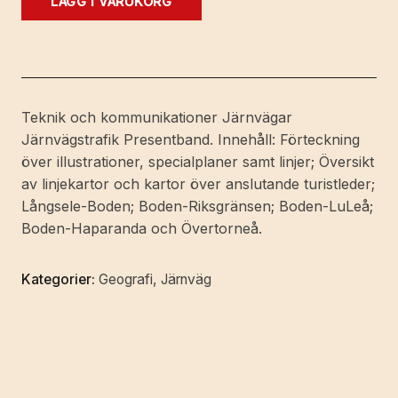
LÄGG I VARUKORG
Norrland.
Långsele
-
Riksgränsen
med
Teknik och kommunikationer Järnvägar
anslutande
Järnvägstrafik Presentband. Innehåll: Förteckning
linjer.
över illustrationer, specialplaner samt linjer; Översikt
Resehandbok
av linjekartor och kartor över anslutande turistleder;
på
Långsele-Boden; Boden-Riksgränsen; Boden-LuLeå;
uppdrag
Boden-Haparanda och Övertorneå.
av
Kungl.
Kategorier:
Geografi
,
Järnväg
Järnvägsstyrelsen
utarbetad
av
Gustav
Åsbrink.
Med