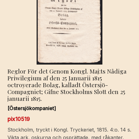
Reglor För det Genom Kongl. Maj:ts Nådiga
Priwilegium af den 25 Januarii 1815
octroyerade Bolag, kalladt Östersjö-
Compagniet; Gifne Stockholms Slott den 25
januarii 1815.
[Östersjökompaniet]
pix10519
Stockholm, tryckt i Kongl. Tryckeriet, 1815. 4:o. 14 s.
Vikta ark, oskurna och osprättade, med råkanter.