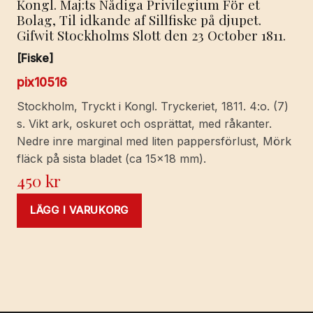
Kongl. Maj:ts Nådiga Privilegium För et
Bolag, Til idkande af Sillfiske på djupet.
Gifwit Stockholms Slott den 23 October 1811.
[Fiske]
pix10516
Stockholm, Tryckt i Kongl. Tryckeriet, 1811. 4:o. (7)
s. Vikt ark, oskuret och osprättat, med råkanter.
Nedre inre marginal med liten pappersförlust, Mörk
fläck på sista bladet (ca 15x18 mm).
450
kr
LÄGG I VARUKORG