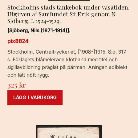
Stockholms stads tänkebok under vasatiden.
Utgifven af Samfundet S:t Erik genom N.
Sjöberg. I. 1524-1529.
[Sjöberg, Nils (1871-1914)].
pix8824
Stockholm, Centraltryckeriet, [1908-]1915. 8:o. 317
s. Förlagets blåmelerade klotband med titel och
sigillavbildning präglat på pärmen. Aningen solblekt
och lätt nött rygg.
325
kr
LÄGG I VARUKORG