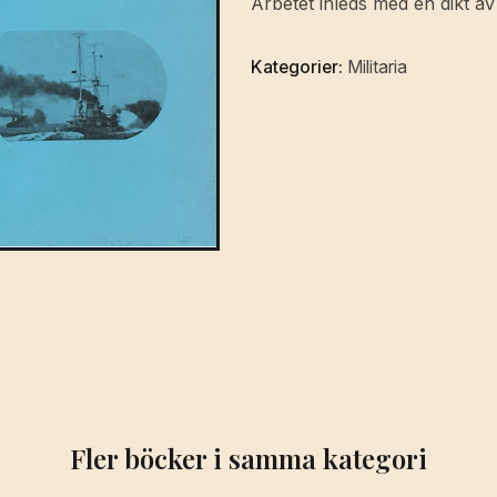
Arbetet inleds med en dikt av
mängd
Kategorier:
Militaria
Fler böcker i samma kategori