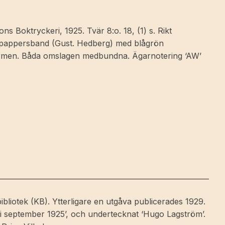
 Boktryckeri, 1925. Tvär 8:o. 18, (1) s. Rikt
at pappersband (Gust. Hedberg) med blågrön
 pärmen. Båda omslagen medbundna. Ägarnotering ‘AW’
s-bibliotek (KB). Ytterligare en utgåva publicerades 1929.
 i september 1925’, och undertecknat ‘Hugo Lagström’.