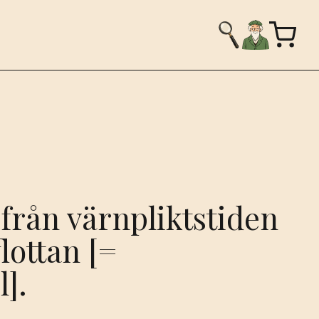
från värnpliktstiden
lottan [=
l].