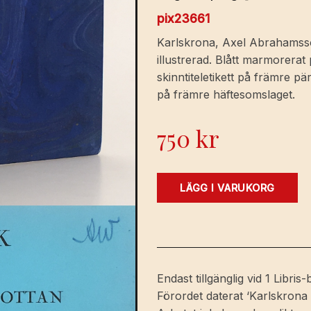
pix23661
Karlskrona, Axel Abrahamssons
illustrerad. Blått marmorer
skinntiteletikett på främre
på främre häftesomslaget.
750
kr
Minnesbok
LÄGG I VARUKORG
från
värnpliktstiden
vid
Kungl.
flottan
Endast tillgänglig vid 1 Libri
[=
Förordet daterat ‘Karlskrona
omslagstitel].