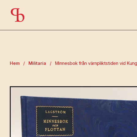
Hem
/
Militaria
/
Minnesbok från värnpliktstiden vid Kungl.