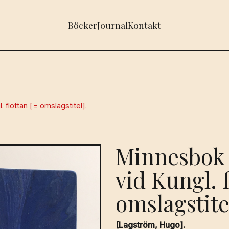
Böcker
Journal
Kontakt
 flottan [= omslagstitel].
Minnesbok 
vid Kungl. f
omslagstite
[Lagström, Hugo].