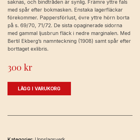
saknas, och bindtråden är synlig. Främre yttre fals
med spår efter bokmasken. Enstaka lagerfläckar
förekommer. Pappersförlust, övre yttre hörn borta
på s. 69/70, 71/72. De sista opaginerade sidorna
med gammal ljusbrun fläck i nedre marginalen. Med
Bertil Ekberg’s namnteckning (1908) samt spår efter
borttaget exlibris.
300
kr
Matrikel
LÄGG I VARUKORG
öfver
Skara
stifts
prästerskap
och
skol-
Kategorier:
Uppslagsverk