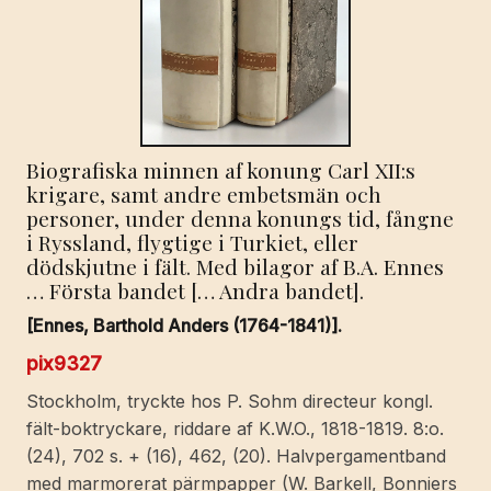
Biografiska minnen af konung Carl XII:s
krigare, samt andre embetsmän och
personer, under denna konungs tid, fångne
i Ryssland, flygtige i Turkiet, eller
dödskjutne i fält. Med bilagor af B.A. Ennes
… Första bandet [… Andra bandet].
[Ennes, Barthold Anders (1764-1841)].
pix9327
Stockholm, tryckte hos P. Sohm directeur kongl.
fält-boktryckare, riddare af K.W.O., 1818-1819. 8:o.
(24), 702 s. + (16), 462, (20). Halvpergamentband
med marmorerat pärmpapper (W. Barkell, Bonniers