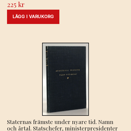
225
kr
LÄGG I VARUKORG
Staternas främste under nyare tid. Namn
och årtal. Statschefer, ministerpresidenter