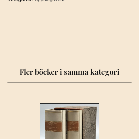
betjäning;
utgifven
1819
af
P.E.
Lindskog.
mängd
Fler böcker i samma kategori