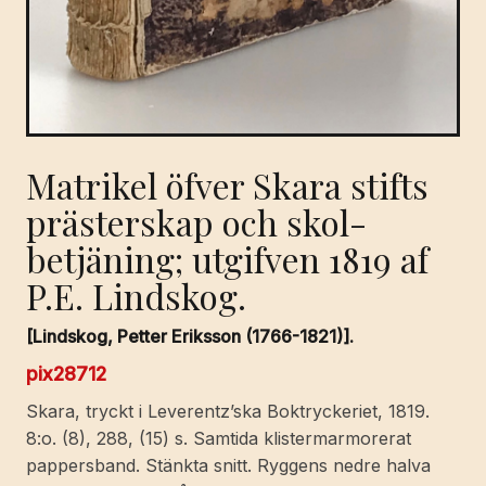
Matrikel öfver Skara stifts
prästerskap och skol-
betjäning; utgifven 1819 af
P.E. Lindskog.
[Lindskog, Petter Eriksson (1766-1821)].
pix28712
Skara, tryckt i Leverentz’ska Boktryckeriet, 1819.
8:o. (8), 288, (15) s. Samtida klistermarmorerat
pappersband. Stänkta snitt. Ryggens nedre halva