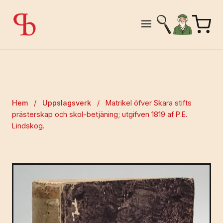
Hem
/
Uppslagsverk
/
Matrikel öfver Skara stifts
prästerskap och skol-betjäning; utgifven 1819 af P.E.
Lindskog.