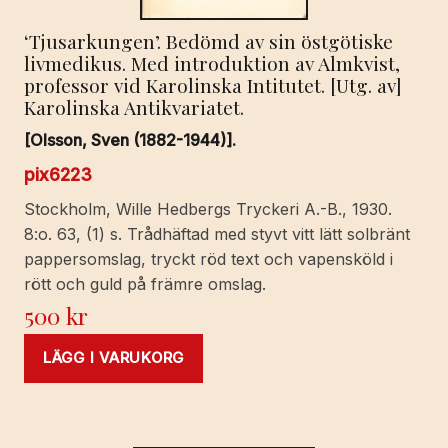
‘Tjusarkungen’. Bedömd av sin östgötiske
livmedikus. Med introduktion av Almkvist,
professor vid Karolinska Intitutet. [Utg. av]
Karolinska Antikvariatet.
[Olsson, Sven (1882-1944)].
pix6223
Stockholm, Wille Hedbergs Tryckeri A.-B., 1930.
8:o. 63, (1) s. Trådhäftad med styvt vitt lätt solbränt
pappersomslag, tryckt röd text och vapensköld i
rött och guld på främre omslag.
500
kr
LÄGG I VARUKORG