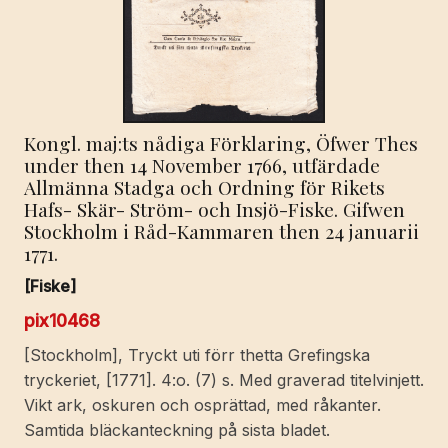
Kongl. maj:ts nådiga Förklaring, Öfwer Thes
under then 14 November 1766, utfärdade
Allmänna Stadga och Ordning för Rikets
Hafs- Skär- Ström- och Insjö-Fiske. Gifwen
Stockholm i Råd-Kammaren then 24 januarii
1771.
[Fiske]
pix10468
[Stockholm], Tryckt uti förr thetta Grefingska
tryckeriet, [1771]. 4:o. (7) s. Med graverad titelvinjett.
Vikt ark, oskuren och osprättad, med råkanter.
Samtida bläckanteckning på sista bladet.