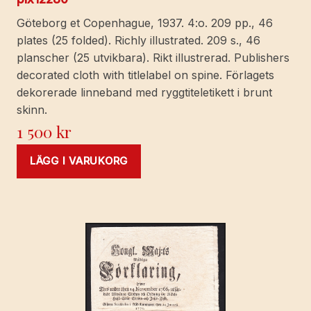
Göteborg et Copenhague, 1937. 4:o. 209 pp., 46
plates (25 folded). Richly illustrated. 209 s., 46
planscher (25 utvikbara). Rikt illustrerad. Publishers
decorated cloth with titlelabel on spine. Förlagets
dekorerade linneband med ryggtiteletikett i brunt
skinn.
1 500
kr
LÄGG I VARUKORG