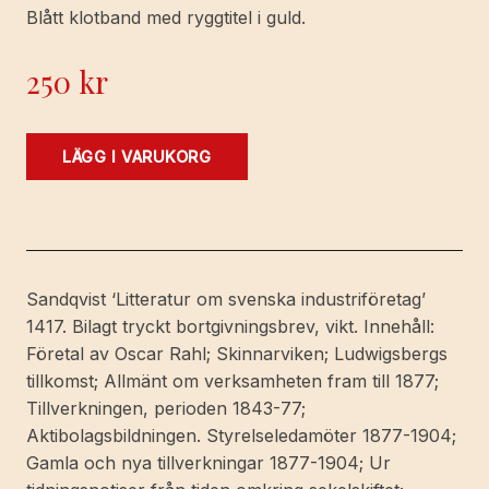
Blått klotband med ryggtitel i guld.
250
kr
Ludwigsbergs
LÄGG I VARUKORG
Werkstad
och
ludwigsbergare.
mängd
Sandqvist ‘Litteratur om svenska industriföretag’
1417. Bilagt tryckt bortgivningsbrev, vikt. Innehåll:
Företal av Oscar Rahl; Skinnarviken; Ludwigsbergs
tillkomst; Allmänt om verksamheten fram till 1877;
Tillverkningen, perioden 1843-77;
Aktibolagsbildningen. Styrelseledamöter 1877-1904;
Gamla och nya tillverkningar 1877-1904; Ur