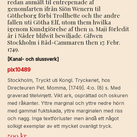
redan anmält til entrepenade af
genomfarten ifrån Siön Wenern til
Götheborg förbi Trollhette och the andre
fallen uti Götha Elf, utom them hwilka
igenom Kundgiörelse af then 11. Maji förledit
år i Nåder blifwit bewiljade. Gifwen
Stockholm i Råd-Cammaren then 17. Febr.
1749.
[Kanal- och slussverk]
pix10489
Stockholm, Tryckt uti Kongl. Tryckeriet, hos
Directeuren Pet. Momma, [1749]. 4:o. (8) s. Med
graverad titelvinjett. Vikt ark, osprättad och oskuren
med råkanter. Yttre marginal och yttre nedre hörn
med gammal fuktskada, yttre marginalen med riss
och nagg. Inga textförluster men ändå ett något
solkigt exemplar av ett mycket ovanligt tryck.
500
kr