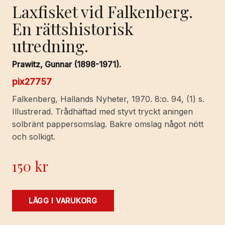
Laxfisket vid Falkenberg.
En rättshistorisk
utredning.
Prawitz, Gunnar (1898-1971).
pix27757
Falkenberg, Hallands Nyheter, 1970. 8:o. 94, (1) s.
Illustrerad. Trådhäftad med styvt tryckt aningen
solbränt pappersomslag. Bakre omslag något nött
och solkigt.
150
kr
Laxfisket
LÄGG I VARUKORG
vid
Falkenberg.