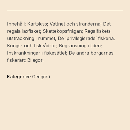
En
rättshistorisk
utredning.
Innehåll: Kartskiss; Vattnet och stränderna; Det
mängd
regala laxfisket; Skatteköpsfrågan; Regalfiskets
utsträckning i rummet; De ‘privilegierade’ fiskena;
Kungs- och fiskeådror; Begränsning i tiden;
Inskränkningar i fiskesättet; De andra borgarnas
fiskerätt; Bilagor.
Kategorier:
Geografi