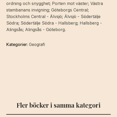
ordning och snygghet; Porten mot väster; Västra
Ulf
stambanans invigning; Göteborgs Central;
Johansson.
Stockholms Central - Älvsjö; Älvsjö - Södertälje
I
Södra; Södertälje Södra - Hallsberg; Hallsberg -
redaktionen:
Alingsås; Alingsås - Göteborg.
Mona
Neppenström].
Kategorier:
Geografi
mängd
Fler böcker i samma kategori