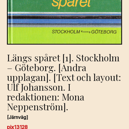
Längs spåret [1]. Stockholm
– Göteborg. [Andra
upplagan]. [Text och layout:
Ulf Johansson. I
redaktionen: Mona
Neppenström].
[Järnväg]
pix13128