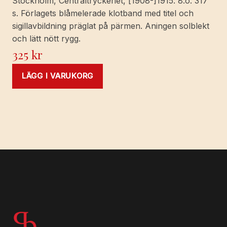
Stockholm, Centraltryckeriet, [1908-]1915. 8:o. 317
s. Förlagets blåmelerade klotband med titel och
sigillavbildning präglat på pärmen. Aningen solblekt
och lätt nött rygg.
325
kr
LÄGG I VARUKORG