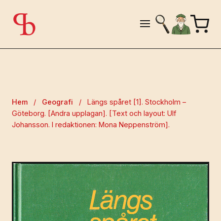
Hem
/
Geografi
/
Längs spåret [1]. Stockholm –
Göteborg. [Andra upplagan]. [Text och layout: Ulf
Johansson. I redaktionen: Mona Neppenström].