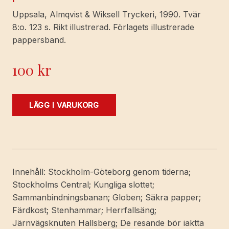
Uppsala, Almqvist & Wiksell Tryckeri, 1990. Tvär
8:o. 123 s. Rikt illustrerad. Förlagets illustrerade
pappersband.
100
kr
Längs
LÄGG I VARUKORG
spåret
[1].
Stockholm
-
Göteborg.
Innehåll: Stockholm-Göteborg genom tiderna;
[Andra
Stockholms Central; Kungliga slottet;
upplagan].
Sammanbindningsbanan; Globen; Säkra papper;
[Text
Färdkost; Stenhammar; Herrfallsäng;
och
Järnvägsknuten Hallsberg; De resande bör iaktta
layout: