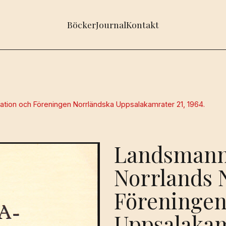
Böcker
Journal
Kontakt
tion och Föreningen Norrländska Uppsalakamrater 21, 1964.
Landsmanna
Norrlands 
Föreningen
Uppsalakamr