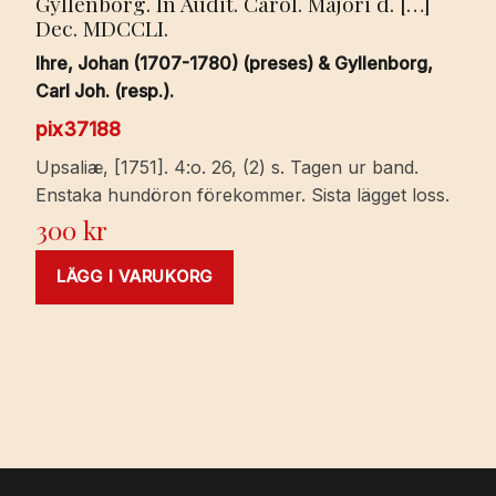
Gyllenborg. In Audit. Carol. Majori d. […]
Dec. MDCCLI.
Ihre, Johan (1707-1780) (preses) & Gyllenborg,
Carl Joh. (resp.).
pix37188
Upsaliæ, [1751]. 4:o. 26, (2) s. Tagen ur band.
Enstaka hundöron förekommer. Sista lägget loss.
300
kr
LÄGG I VARUKORG