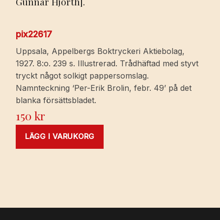
Gunnar Hjorth].
pix22617
Uppsala, Appelbergs Boktryckeri Aktiebolag,
1927. 8:o. 239 s. Illustrerad. Trådhäftad med styvt
tryckt något solkigt pappersomslag.
Namnteckning ‘Per-Erik Brolin, febr. 49’ på det
blanka försättsbladet.
150
kr
LÄGG I VARUKORG