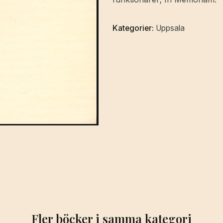
21,
1964.
Kategorier:
Uppsala
mängd
Fler böcker i samma kategori