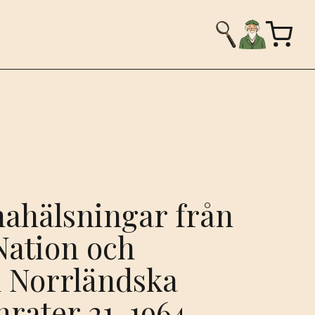
hälsningar från
Nation och
 Norrländska
ater 21, 1964.