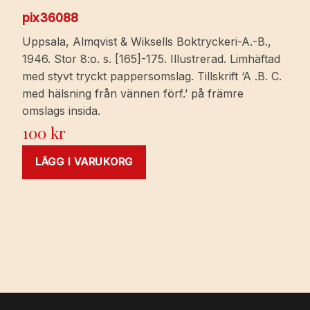
pix36088
Uppsala, Almqvist & Wiksells Boktryckeri-A.-B.,
1946. Stor 8:o. s. [165]-175. Illustrerad. Limhäftad
med styvt tryckt pappersomslag. Tillskrift ‘A .B. C.
med hälsning från vännen förf.’ på främre
omslags insida.
100
kr
LÄGG I VARUKORG