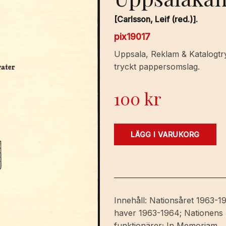
[Carlsson, Leif (red.)].
pix19017
Uppsala, Reklam & Katalogtryc
tryckt pappersomslag.
100
kr
Landsmannahälsningar
LÄGG I VARUKORG
från
Norrlands
Nation
och
Föreningen
Innehåll: Nationsåret 1963-19
Norrländska
haver 1963-1964; Nationen
Uppsalakamrater
funktionärer; In Memoriam.