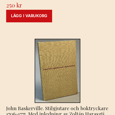
250
kr
LÄGG I VARUKORG
John Baskerville. Stilgjutare och boktryckare
1706-1775. Med inledning av Zoltán Haraszti.