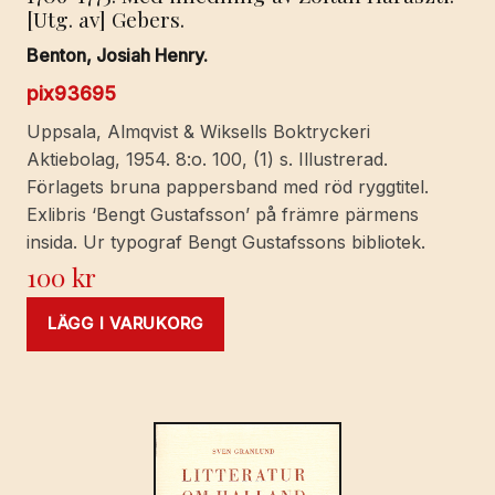
[Utg. av] Gebers.
Benton, Josiah Henry.
pix93695
Uppsala, Almqvist & Wiksells Boktryckeri
Aktiebolag, 1954. 8:o. 100, (1) s. Illustrerad.
Förlagets bruna pappersband med röd ryggtitel.
Exlibris ‘Bengt Gustafsson’ på främre pärmens
insida. Ur typograf Bengt Gustafssons bibliotek.
100
kr
LÄGG I VARUKORG