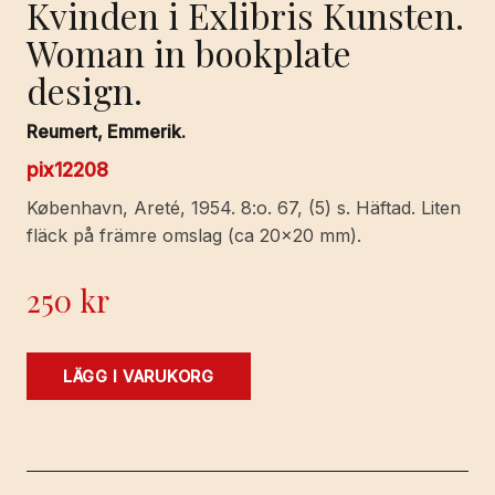
Kvinden i Exlibris Kunsten.
Woman in bookplate
design.
Reumert, Emmerik.
pix12208
København, Areté, 1954. 8:o. 67, (5) s. Häftad. Liten
fläck på främre omslag (ca 20×20 mm).
250
kr
Kvinden
LÄGG I VARUKORG
i
Exlibris
Kunsten.
Woman