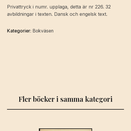
in
Privattryck i numr. upplaga, detta är nr 226. 32
bookplate
avbildningar i texten. Dansk och engelsk text.
design.
mängd
Kategorier:
Bokväsen
Fler böcker i samma kategori