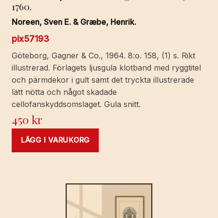
1760.
Noreen, Sven E. & Græbe, Henrik.
pix57193
Göteborg, Gagner & Co., 1964. 8:o. 158, (1) s. Rikt
illustrerad. Förlagets ljusgula klotband med ryggtitel
och pärmdekor i gult samt det tryckta illustrerade
lätt nötta och något skadade
cellofanskyddsomslaget. Gula snitt.
450
kr
LÄGG I VARUKORG