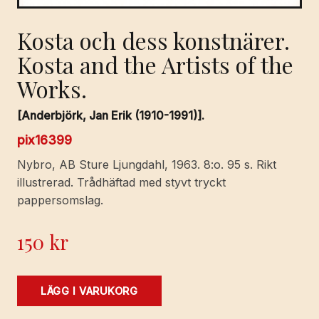
Kosta och dess konstnärer.
Kosta and the Artists of the
Works.
[Anderbjörk, Jan Erik (1910-1991)].
pix16399
Nybro, AB Sture Ljungdahl, 1963. 8:o. 95 s. Rikt
illustrerad. Trådhäftad med styvt tryckt
pappersomslag.
150
kr
Kosta
LÄGG I VARUKORG
och