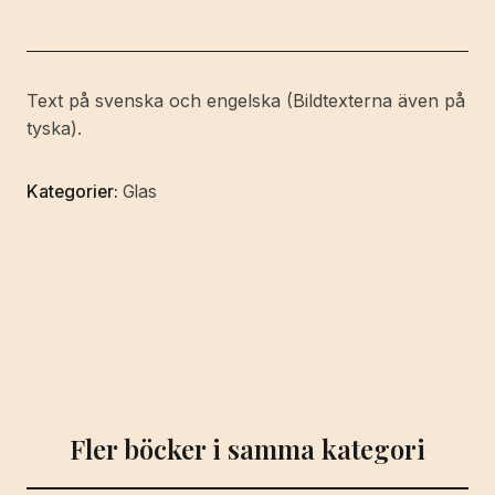
dess
konstnärer.
Kosta
and
Text på svenska och engelska (Bildtexterna även på
the
tyska).
Artists
of
Kategorier:
Glas
the
Works.
mängd
Fler böcker i samma kategori