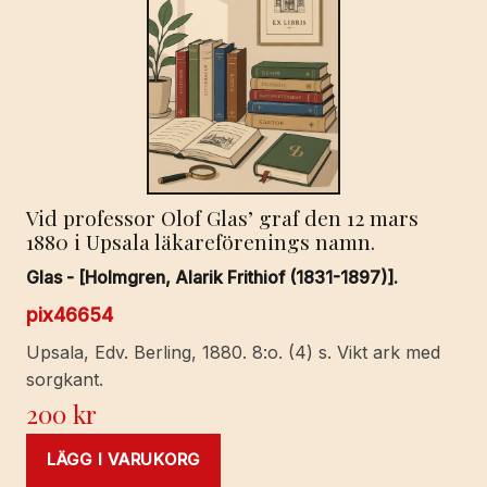
Vid professor Olof Glas’ graf den 12 mars
1880 i Upsala läkareförenings namn.
Glas - [Holmgren, Alarik Frithiof (1831-1897)].
pix46654
Upsala, Edv. Berling, 1880. 8:o. (4) s. Vikt ark med
sorgkant.
200
kr
LÄGG I VARUKORG