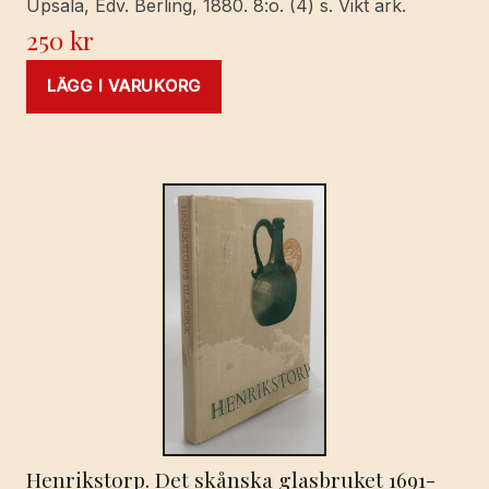
Upsala, Edv. Berling, 1880. 8:o. (4) s. Vikt ark.
250
kr
LÄGG I VARUKORG
Henrikstorp. Det skånska glasbruket 1691-