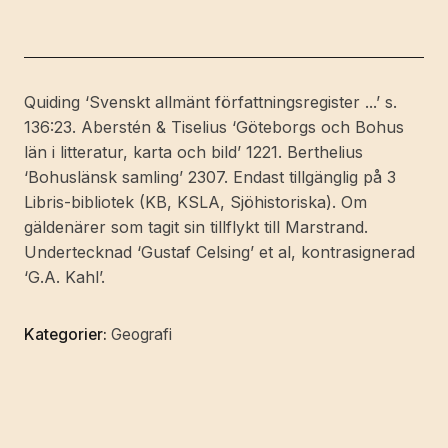
och
Riksens
Commerce-
Collegii
Quiding ‘Svenskt allmänt författningsregister ...’ s.
Kungörelse,
136:23. Aberstén & Tiselius ‘Göteborgs och Bohus
Angående
län i litteratur, karta och bild’ 1221. Berthelius
Så
‘Bohuslänsk samling’ 2307. Endast tillgänglig på 3
wäl
Libris-bibliotek (KB, KSLA, Sjöhistoriska). Om
förbud
gäldenärer som tagit sin tillflykt till Marstrand.
för
Undertecknad ‘Gustaf Celsing’ et al, kontrasignerad
flyktingar
‘G.A. Kahl’.
i
Marstrand,
Kategorier:
Geografi
at,
til
hafsfiskes
idkande
i