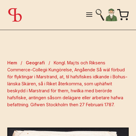
Hem
/
Geografi
/
Kongl. Maj:ts och Riksens
Commerce-Collegii Kungörelse, Angående Så wäl förbud
för flyktingar i Marstrand, at, til hafsfiskes idkande i Bohus-
länska Skären, så i Riket återkomma, som uphäfwit
beskydd i Marstrand för them, hwilka med berörde
hafsfiske, antingen såsom delägare eller arbetare hafwa
befattning. Gifwen Stockholm then 27 Februarii 1787.