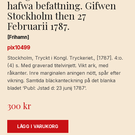
hafwa befattning. Gifwen
Stockholm then 27
Februarii 1787.
[Frihamn]
pix10499
Stockholm, Tryckt i Kongl. Tryckeriet., [1787]. 4:o.
(4) s. Med graverad titelvinjett. Vikt ark, med
råkanter. Inre marginalen aningen nött, spår efter
vikning. Samtida bläckanteckning på det blanka
bladet ‘Publ: Jstad d: 23 junij 1787’.
300
kr
Kongl.
LÄGG I VARUKORG
Maj:ts