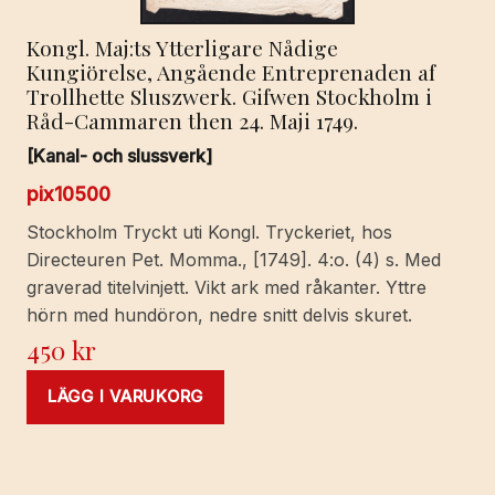
antingen
Kongl. Maj:ts Ytterligare Nådige
såsom
Kungiörelse, Angående Entreprenaden af
delägare
Trollhette Sluszwerk. Gifwen Stockholm i
eller
Råd-Cammaren then 24. Maji 1749.
arbetare
hafwa
[Kanal- och slussverk]
befattning.
pix10500
Gifwen
Stockholm Tryckt uti Kongl. Tryckeriet, hos
Stockholm
Directeuren Pet. Momma., [1749]. 4:o. (4) s. Med
then
graverad titelvinjett. Vikt ark med råkanter. Yttre
27
hörn med hundöron, nedre snitt delvis skuret.
Februarii
450
kr
1787.
mängd
LÄGG I VARUKORG