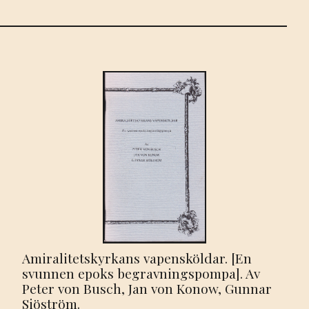
Amiralitetskyrkans vapensköldar. [En
svunnen epoks begravningspompa]. Av
Peter von Busch, Jan von Konow, Gunnar
Siöström.