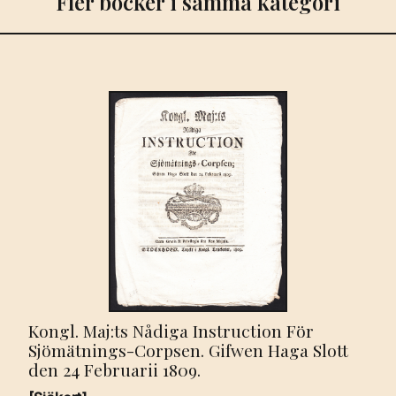
Fler böcker i samma kategori
den
2.
Augusti
1824.
mängd
Kongl. Maj:ts Nådiga Instruction För
Sjömätnings-Corpsen. Gifwen Haga Slott
den 24 Februarii 1809.