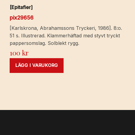
[Epitafier]
pix29656
[Karlskrona, Abrahamssons Tryckeri, 1986]. 8:o.
51 s. Illustrerad. Klammerhäftad med styvt tryckt
pappersomslag. Solblekt rygg.
100
kr
LÄGG I VARUKORG