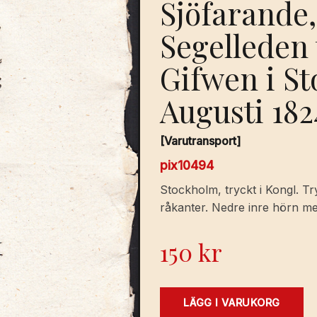
Sjöfarande,
Segelleden 
Gifwen i S
Augusti 182
[Varutransport]
pix10494
Stockholm, tryckt i Kongl. Tr
råkanter. Nedre inre hörn m
150
kr
Kongl.
LÄGG I VARUKORG
Maj:ts