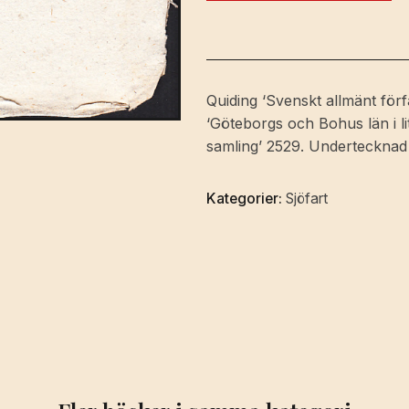
och
Rikets
Commerce-
Collegii
Quiding ‘Svenskt allmänt förfa
Kungörelse,
‘Göteborgs och Bohus län i li
angående
samling’ 2529. Undertecknad av
tillstånd
för
Kategorier:
Sjöfart
Sjöfarande,
att
begagna
Norra
Segelleden
till
Uddewalla;
Gifwen
i
Stockholm