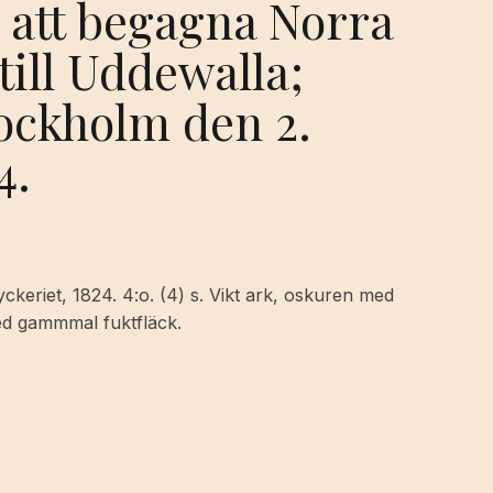
 att begagna Norra
till Uddewalla;
tockholm den 2.
4.
yckeriet, 1824. 4:o. (4) s. Vikt ark, oskuren med
ed gammmal fuktfläck.