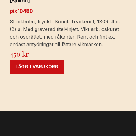
[Sjökort]
pix10480
Stockholm, tryckt i Kongl. Tryckeriet, 1809. 4:o.
(8) s. Med graverad titelvinjett. Vikt ark, oskuret
och osprättat, med råkanter. Rent och fint ex,
endast antydningar till lättare vikmärken.
450
kr
LÄGG I VARUKORG