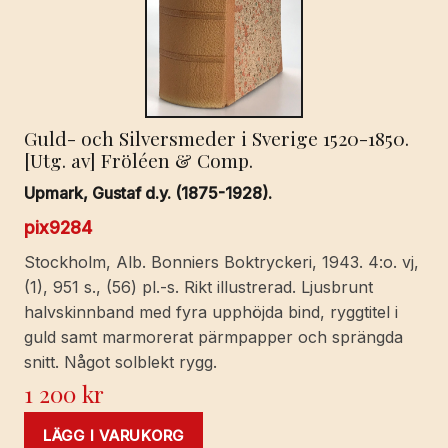
Guld- och Silversmeder i Sverige 1520-1850.
[Utg. av] Fröléen & Comp.
Upmark, Gustaf d.y. (1875-1928).
pix9284
Stockholm, Alb. Bonniers Boktryckeri, 1943. 4:o. vj,
(1), 951 s., (56) pl.-s. Rikt illustrerad. Ljusbrunt
halvskinnband med fyra upphöjda bind, ryggtitel i
guld samt marmorerat pärmpapper och sprängda
snitt. Något solblekt rygg.
1 200
kr
LÄGG I VARUKORG