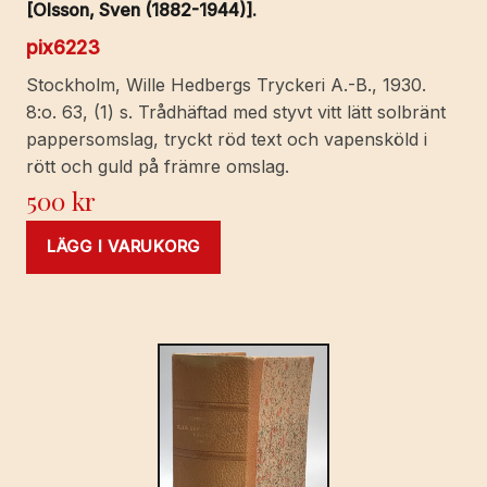
[Olsson, Sven (1882-1944)].
pix6223
Stockholm, Wille Hedbergs Tryckeri A.-B., 1930.
8:o. 63, (1) s. Trådhäftad med styvt vitt lätt solbränt
pappersomslag, tryckt röd text och vapensköld i
rött och guld på främre omslag.
500
kr
LÄGG I VARUKORG