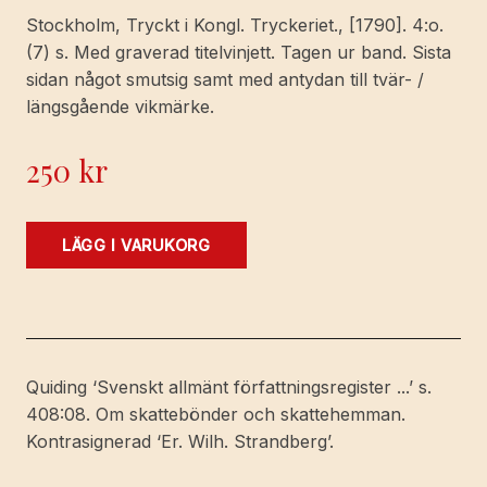
Stockholm, Tryckt i Kongl. Tryckeriet., [1790]. 4:o.
(7) s. Med graverad titelvinjett. Tagen ur band. Sista
sidan något smutsig samt med antydan till tvär- /
längsgående vikmärke.
250
kr
Kongl.
LÄGG I VARUKORG
Maj:ts
Nådiga
Kungörelse
Och
Föreställning
Quiding ‘Svenskt allmänt författningsregister ...’ s.
Til
408:08. Om skattebönder och skattehemman.
Samtelige
Kontrasignerad ‘Er. Wilh. Strandberg’.
Thes
och