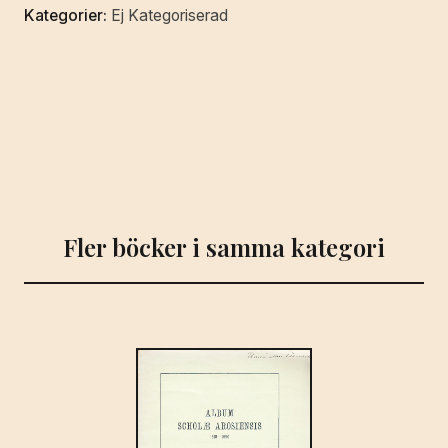
Kategorier:
Ej Kategoriserad
Kronans
Skattemän,
om
angelägenheten
af
en
rättskaffens
hushållning
med
Fler böcker i samma kategori
the
til
theras
disposition
hörande
Skogar.
Gifwen
Amphion,
til