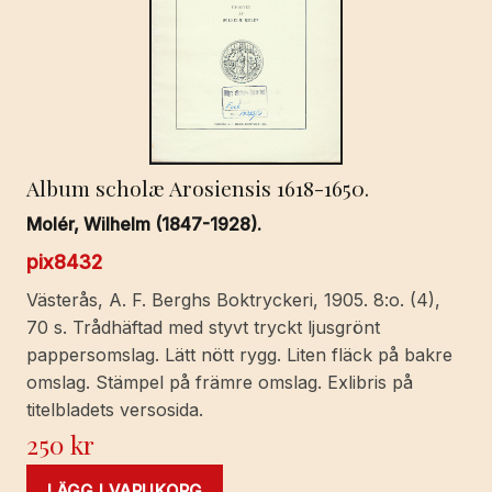
ankars
i
Svensksund,
then
16
Julii
Album scholæ Arosiensis 1618-1650.
1790.
mängd
Molér, Wilhelm (1847-1928).
pix8432
Västerås, A. F. Berghs Boktryckeri, 1905. 8:o. (4),
70 s. Trådhäftad med styvt tryckt ljusgrönt
pappersomslag. Lätt nött rygg. Liten fläck på bakre
omslag. Stämpel på främre omslag. Exlibris på
titelbladets versosida.
250
kr
LÄGG I VARUKORG