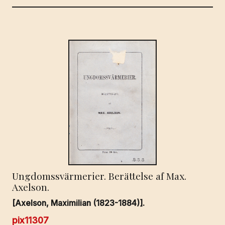
mängd
Ungdomssvärmerier. Berättelse af Max.
Axelson.
[Axelson, Maximilian (1823-1884)].
pix11307