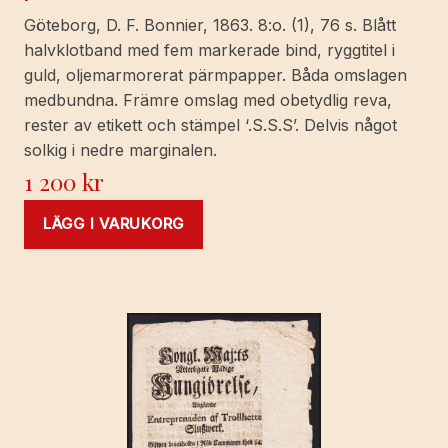
Göteborg, D. F. Bonnier, 1863. 8:o. (1), 76 s. Blått
halvklotband med fem markerade bind, ryggtitel i
guld, oljemarmorerat pärmpapper. Båda omslagen
medbundna. Främre omslag med obetydlig reva,
rester av etikett och stämpel ‘.S.S.S’. Delvis något
solkig i nedre marginalen.
1 200
kr
LÄGG I VARUKORG