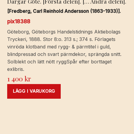
Dargar Göte. [Första delen]. [… Andra delen].
[Fredberg, Carl Reinhold Andersson (1863-1933)].
pix18388
Göteborg, Göteborgs Handelstidnings Aktiebolags
Tryckeri, 1888. Stor 8:o. 313 s.; 374 s. Förlagets
vinröda klotband med rygg- & pärmtitel i guld,
blindpressad och svart pärmdekor, sprängda snitt.
Solblekt och lätt nött ryggSpår efter borttaget
exlibris.
1 400
kr
LÄGG I VARUKORG