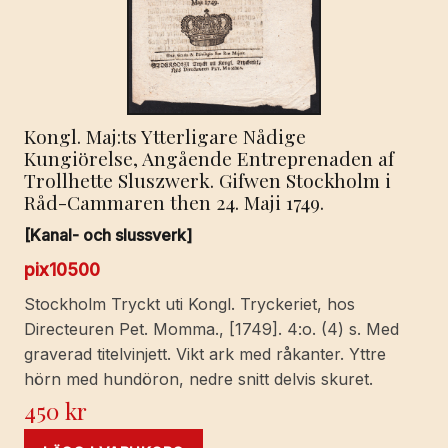
Kongl. Maj:ts Ytterligare Nådige
Kungiörelse, Angående Entreprenaden af
Trollhette Sluszwerk. Gifwen Stockholm i
Råd-Cammaren then 24. Maji 1749.
[Kanal- och slussverk]
pix10500
Stockholm Tryckt uti Kongl. Tryckeriet, hos
Directeuren Pet. Momma., [1749]. 4:o. (4) s. Med
graverad titelvinjett. Vikt ark med råkanter. Yttre
hörn med hundöron, nedre snitt delvis skuret.
450
kr