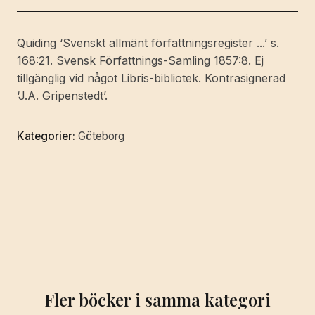
angående
förnyad
Quiding ‘Svenskt allmänt författningsregister ...’ s.
octroy
168:21. Svensk Författnings-Samling 1857:8. Ej
på
tillgänglig vid något Libris-bibliotek. Kontrasignerad
tio
‘J.A. Gripenstedt’.
års
tid
Kategorier:
Göteborg
för
Götheborgs
Enskilda
bank.
Gifwen
Stockholms
slott
den
13
Fler böcker i samma kategori
februari
1857.