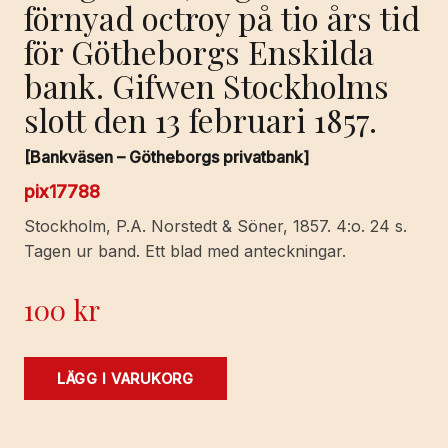
förnyad octroy på tio års tid
för Götheborgs Enskilda
bank. Gifwen Stockholms
slott den 13 februari 1857.
[Bankväsen – Götheborgs privatbank]
pix17788
Stockholm, P.A. Norstedt & Söner, 1857. 4:o. 24 s.
Tagen ur band. Ett blad med anteckningar.
100
kr
Kongl.
LÄGG I VARUKORG
Maj:ts
nådiga
kungörelse,