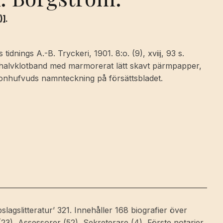
].
 tidnings A.-B. Tryckeri, 1901. 8:o. (9), xviij, 93 s.
t halvklotband med marmorerat lätt skavt pärmpapper,
eijonhufvuds namnteckning på försättsbladet.
lagslitteratur’ 321. Innehåller 168 biografier över
(23), Assessorer (52), Sekreterare (4), Förste notarier