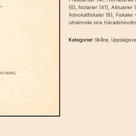
1900.
(6), Notarier (41), Aktuarier (
Biografiska
Advokatfiskaler (8), Fiskaler
anteckningar,
utnämnda vice Häradshövdin
utgifna
af
Kategorier:
Skåne
,
Uppslagsv
A.
Borgström.
mängd