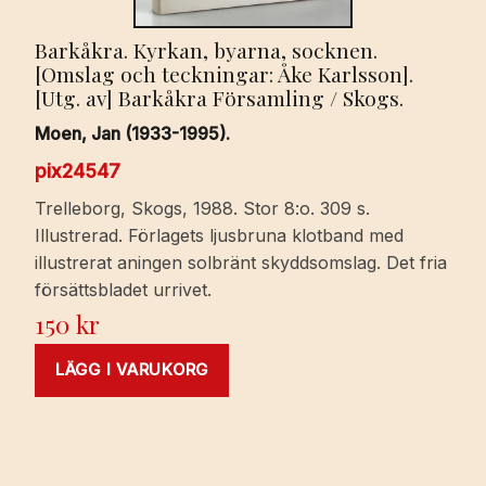
Barkåkra. Kyrkan, byarna, socknen.
[Omslag och teckningar: Åke Karlsson].
[Utg. av] Barkåkra Församling / Skogs.
Moen, Jan (1933-1995).
pix24547
Trelleborg, Skogs, 1988. Stor 8:o. 309 s.
Illustrerad. Förlagets ljusbruna klotband med
illustrerat aningen solbränt skyddsomslag. Det fria
försättsbladet urrivet.
150
kr
LÄGG I VARUKORG