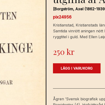
[Borgström, Axel (1862-1939)
pix24956
Kristianstad, Kristianstads läns
Samtida vinrött aningen nöt
ryggtitel i guld. Med Ellen L
250
kr
Kongl.
LÄGG I VARUKORG
Hofrätten
öfver
Skåne
och
Blekinge
Ågren ’Svensk biografisk upps
1821-
Presidenter (4), Hofrättsråd 