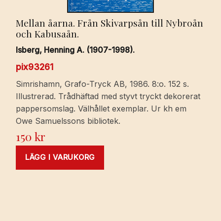
Mellan åarna. Från Skivarpsån till Nybroån
och Kabusaån.
Isberg, Henning A. (1907-1998).
pix93261
Simrishamn, Grafo-Tryck AB, 1986. 8:o. 152 s.
Illustrerad. Trådhäftad med styvt tryckt dekorerat
pappersomslag. Välhållet exemplar. Ur kh em
Owe Samuelssons bibliotek.
150
kr
LÄGG I VARUKORG