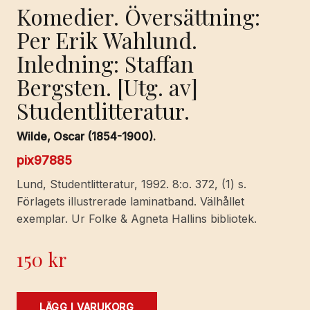
Komedier. Översättning:
Per Erik Wahlund.
Inledning: Staffan
Bergsten. [Utg. av]
Studentlitteratur.
Wilde, Oscar (1854-1900).
pix97885
Lund, Studentlitteratur, 1992. 8:o. 372, (1) s.
Förlagets illustrerade laminatband. Välhållet
exemplar. Ur Folke & Agneta Hallins bibliotek.
150
kr
Komedier.
LÄGG I VARUKORG