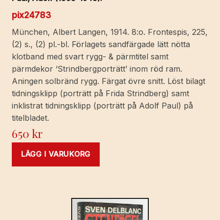
pix24783
München, Albert Langen, 1914. 8:o. Frontespis, 225,
(2) s., (2) pl.-bl. Förlagets sandfärgade lätt nötta
klotband med svart rygg- & pärmtitel samt
pärmdekor ‘Strindbergporträtt’ inom röd ram.
Aningen solbränd rygg. Färgat övre snitt. Löst bilagt
tidningsklipp (porträtt på Frida Strindberg) samt
inklistrat tidningsklipp (porträtt på Adolf Paul) på
titelbladet.
650
kr
LÄGG I VARUKORG