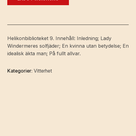
Översättning:
Per
Erik
Wahlund.
Inledning:
Helikonbiblioteket 9. Innehåll: Inledning; Lady
Staffan
Windermeres solfjäder; En kvinna utan betydelse; En
Bergsten.
idealisk äkta man; På fullt allvar.
[Utg.
av]
Kategorier:
Vitterhet
Studentlitteratur.
mängd