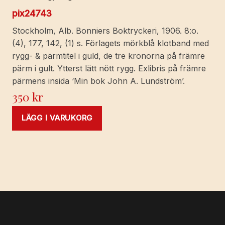
pix24743
Stockholm, Alb. Bonniers Boktryckeri, 1906. 8:o.
(4), 177, 142, (1) s. Förlagets mörkblå klotband med
rygg- & pärmtitel i guld, de tre kronorna på främre
pärm i gult. Ytterst lätt nött rygg. Exlibris på främre
pärmens insida ‘Min bok John A. Lundström’.
350
kr
LÄGG I VARUKORG