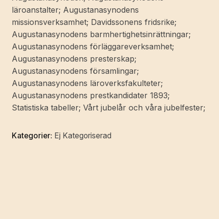
Augustanasynoden,
läroanstalter; Augustanasynodens
egnas
missionsverksamhet; Davidssonens fridsrike;
dessa
Augustanasynodens barmhertighetsinrättningar;
minnesblad
Augustanasynodens förläggareverksamhet;
med
Augustanasynodens presterskap;
djup
Augustanasynodens församlingar;
tacksamhet
Augustanasynodens läroverksfakulteter;
och
Augustanasynodens prestkandidater 1893;
vördnad].
Statistiska tabeller; Vårt jubelår och våra jubelfester;
mängd
Kategorier:
Ej Kategoriserad