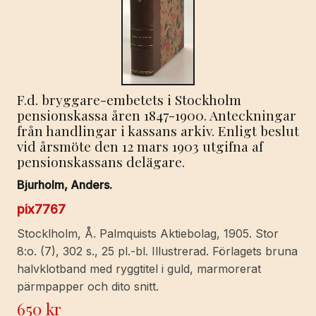
F.d. bryggare-embetets i Stockholm
pensionskassa åren 1847-1900. Anteckningar
från handlingar i kassans arkiv. Enligt beslut
vid årsmöte den 12 mars 1903 utgifna af
pensionskassans delägare.
Bjurholm, Anders.
pix7767
Stocklholm, Å. Palmquists Aktiebolag, 1905. Stor
8:o. (7), 302 s., 25 pl.-bl. Illustrerad. Förlagets bruna
halvklotband med ryggtitel i guld, marmorerat
pärmpapper och dito snitt.
650
kr