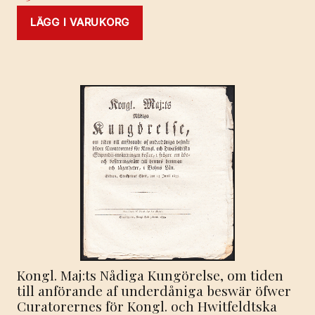
LÄGG I VARUKORG
Kongl. Maj:ts Nådiga Kungörelse, om tiden
till anförande af underdåniga beswär öfwer
Curatorernes för Kongl. och Hwitfeldtska