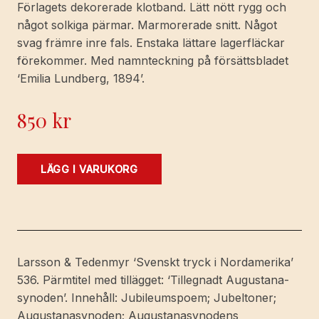
Förlagets dekorerade klotband. Lätt nött rygg och
något solkiga pärmar. Marmorerade snitt. Något
svag främre inre fals. Enstaka lättare lagerfläckar
förekommer. Med namnteckning på försättsbladet
‘Emilia Lundberg, 1894’.
850
kr
Jubel-
LÄGG I VARUKORG
album.
[Den
svenska
evangelisk-
lutherska
Larsson & Tedenmyr ‘Svenskt tryck i Nordamerika’
kyrkan
536. Pärmtitel med tillägget: ‘Tillegnadt Augustana-
i
synoden’. Innehåll: Jubileumspoem; Jubeltoner;
Nordamerika
Augustanasynoden; Augustanasynodens