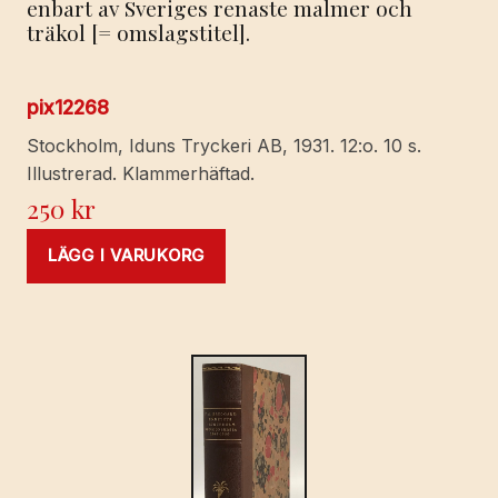
enbart av Sveriges renaste malmer och
träkol [= omslagstitel].
pix12268
Stockholm, Iduns Tryckeri AB, 1931. 12:o. 10 s.
Illustrerad. Klammerhäftad.
250
kr
LÄGG I VARUKORG