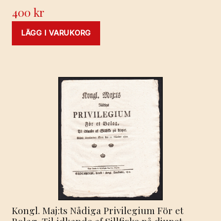
400
kr
LÄGG I VARUKORG
Kongl. Maj:ts Nådiga Privilegium För et