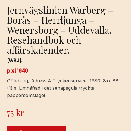
Jernvägslinien Warberg –
Borås – Herrljunga –
Wenersborg – Uddevalla.
Resehandbok och
affärskalender.
[WBJ].
pix11646
Göteborg, Adress & Tryckeriservice, 1980. 8:o. 88,
(1) s. Limhäftad i det senapsgula tryckta
pappersomslaget.
75
kr
Jernvägslinien