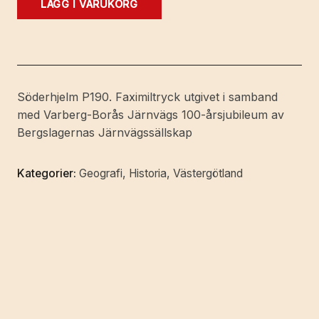
LÄGG I VARUKORG
Warberg
-
Borås
-
Herrljunga
Söderhjelm P190. Faximiltryck utgivet i samband
-
med Varberg-Borås Järnvägs 100-årsjubileum av
Wenersborg
Bergslagernas Järnvägssällskap
-
Uddevalla.
Kategorier:
Geografi
,
Historia
,
Västergötland
Resehandbok
och
affärskalender.
mängd