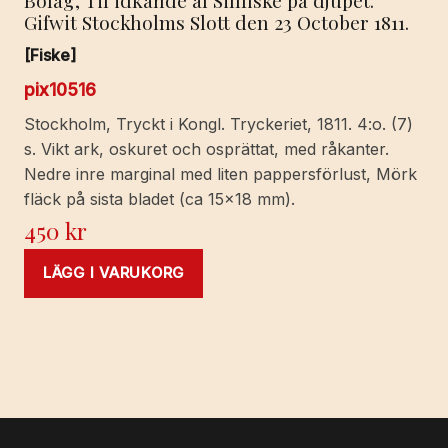
Bolag, Til idkande af Sillfiske på djupet.
Gifwit Stockholms Slott den 23 October 1811.
[Fiske]
pix10516
Stockholm, Tryckt i Kongl. Tryckeriet, 1811. 4:o. (7)
s. Vikt ark, oskuret och osprättat, med råkanter.
Nedre inre marginal med liten pappersförlust, Mörk
fläck på sista bladet (ca 15x18 mm).
450
kr
LÄGG I VARUKORG