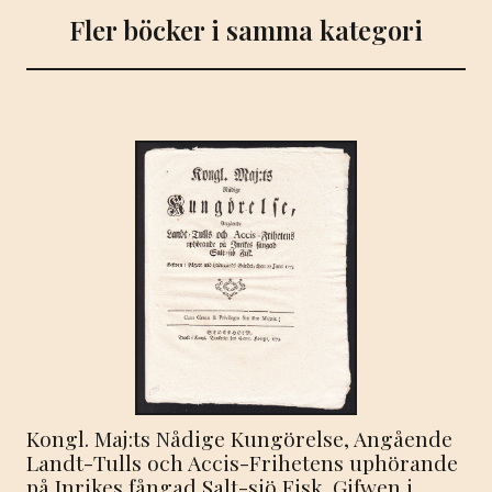
Fler böcker i samma kategori
Kongl. Maj:ts Nådige Kungörelse, Angående
Landt-Tulls och Accis-Frihetens uphörande
på Inrikes fångad Salt-siö Fisk. Gifwen i