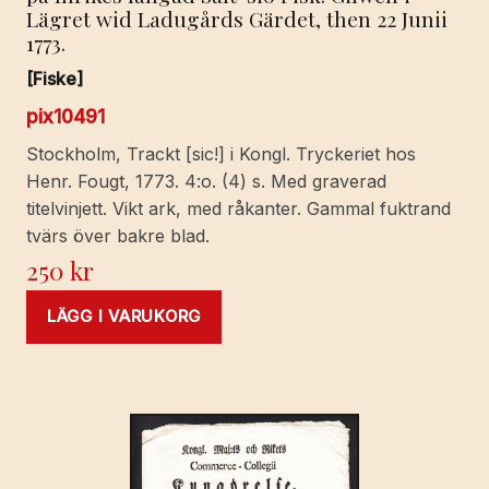
Lägret wid Ladugårds Gärdet, then 22 Junii
1773.
[Fiske]
pix10491
Stockholm, Trackt [sic!] i Kongl. Tryckeriet hos
Henr. Fougt, 1773. 4:o. (4) s. Med graverad
titelvinjett. Vikt ark, med råkanter. Gammal fuktrand
tvärs över bakre blad.
250
kr
LÄGG I VARUKORG