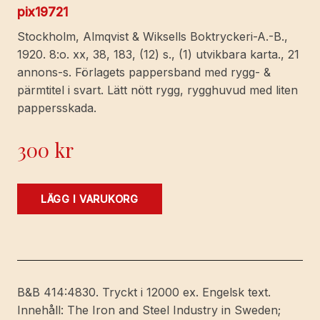
pix19721
Stockholm, Almqvist & Wiksells Boktryckeri-A.-B.,
1920. 8:o. xx, 38, 183, (12) s., (1) utvikbara karta., 21
annons-s. Förlagets pappersband med rygg- &
pärmtitel i svart. Lätt nött rygg, rygghuvud med liten
pappersskada.
300
kr
Iron
LÄGG I VARUKORG
and
Steel
in
Sweden.
Edited
B&B 414:4830. Tryckt i 12000 ex. Engelsk text.
and
Innehåll: The Iron and Steel Industry in Sweden;
published