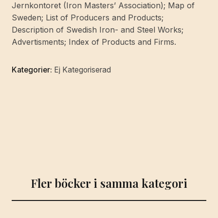
Jernkontoret (Iron Masters’ Association); Map of
under
Sweden; List of Producers and Products;
control
Description of Swedish Iron- and Steel Works;
of
Advertisments; Index of Products and Firms.
and
in
Kategorier:
Ej Kategoriserad
cooperation
with
Jernkontoret
by
Aktiebolaget
Svenska
Teknologföreningens
förlag.
mängd
Fler böcker i samma kategori