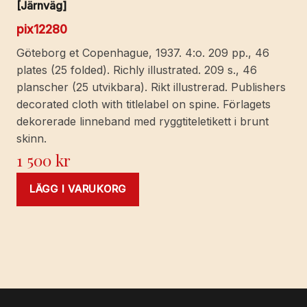
[Järnväg]
pix12280
Göteborg et Copenhague, 1937. 4:o. 209 pp., 46
plates (25 folded). Richly illustrated. 209 s., 46
planscher (25 utvikbara). Rikt illustrerad. Publishers
decorated cloth with titlelabel on spine. Förlagets
dekorerade linneband med ryggtiteletikett i brunt
skinn.
1 500
kr
LÄGG I VARUKORG