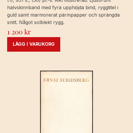
(1), 951 s., (56) pl.-s. Rikt illustrerad. Ljusbrunt
halvskinnband med fyra upphöjda bind, ryggtitel i
guld samt marmorerat pärmpapper och sprängda
snitt. Något solblekt rygg.
1 200
kr
LÄGG I VARUKORG