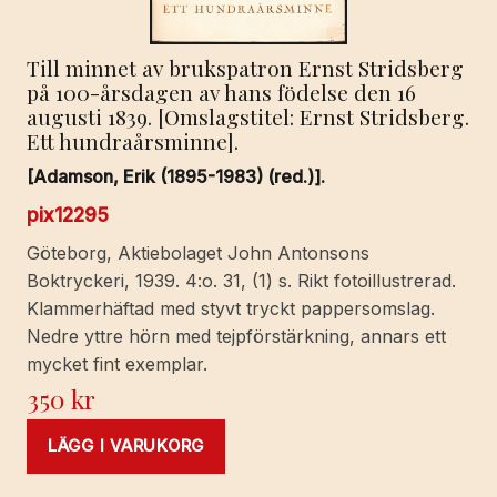
Till minnet av brukspatron Ernst Stridsberg
på 100-årsdagen av hans födelse den 16
augusti 1839. [Omslagstitel: Ernst Stridsberg.
Ett hundraårsminne].
[Adamson, Erik (1895-1983) (red.)].
pix12295
Göteborg, Aktiebolaget John Antonsons
Boktryckeri, 1939. 4:o. 31, (1) s. Rikt fotoillustrerad.
Klammerhäftad med styvt tryckt pappersomslag.
Nedre yttre hörn med tejpförstärkning, annars ett
mycket fint exemplar.
350
kr
LÄGG I VARUKORG