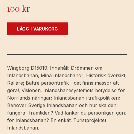
100
kr
Inlandsbanan
LÄGG I VARUKORG
-
spår
mot
framtiden?
[Med
Wingborg D15019. Innehåll: Drömmen om
text
Inlandsbanan; Mina Inlandsbanor; Historisk översikt;
av]
Rallare; Bättre persontrafik - det finns massor att
Kjell
göra!; Visionen; Inlandsbanesystemets betydelse för
Andersson,
Norrlands näringar; Inlandsbanan i trafikpolitiken;
Erik
Behöver Sverige Inlandsbanan och hur ska den
Beckman,
fungera i framtiden? Vad tänker du personligen göra
Christina
för Inlandsbanan? En enkät; Turistprojektet
Falkengård,
Inlandsbanan.
Jan