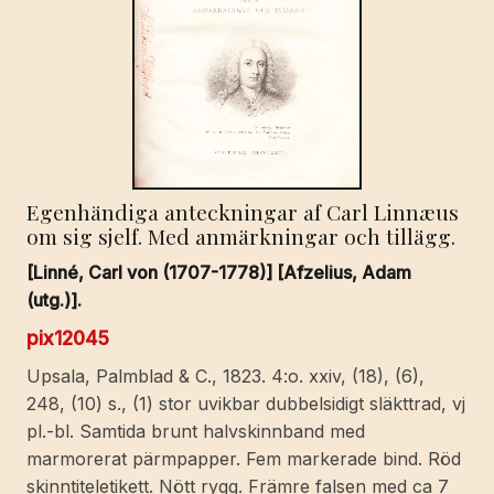
Egenhändiga anteckningar af Carl Linnæus
om sig sjelf. Med anmärkningar och tillägg.
[Linné, Carl von (1707-1778)] [Afzelius, Adam
(utg.)].
pix12045
Upsala, Palmblad & C., 1823. 4:o. xxiv, (18), (6),
248, (10) s., (1) stor uvikbar dubbelsidigt släkttrad, vj
pl.-bl. Samtida brunt halvskinnband med
marmorerat pärmpapper. Fem markerade bind. Röd
skinntiteletikett. Nött rygg. Främre falsen med ca 7