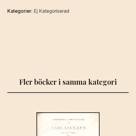
Stattin.
Kategorier:
Ej Kategoriserad
[Utg.
av]
Utbildningsradion.
mängd
Fler böcker i samma kategori