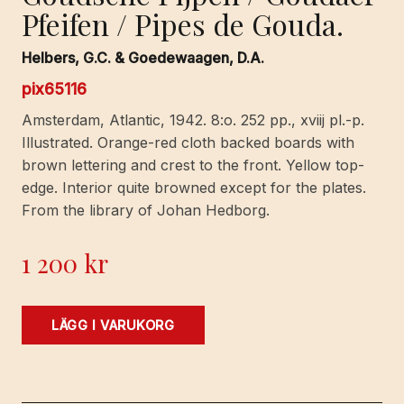
Pfeifen / Pipes de Gouda.
Helbers, G.C. & Goedewaagen, D.A.
pix65116
Amsterdam, Atlantic, 1942. 8:o. 252 pp., xviij pl.-p.
Illustrated. Orange-red cloth backed boards with
brown lettering and crest to the front. Yellow top-
edge. Interior quite browned except for the plates.
From the library of Johan Hedborg.
1 200
kr
Goudsche
LÄGG I VARUKORG
Pijpen
/
Goudaer