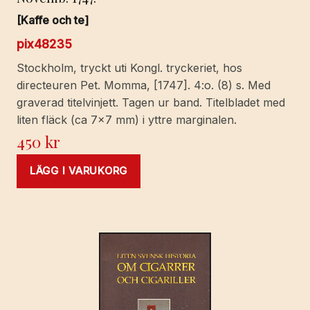
[Kaffe och te]
pix48235
Stockholm, tryckt uti Kongl. tryckeriet, hos
directeuren Pet. Momma, [1747]. 4:o. (8) s. Med
graverad titelvinjett. Tagen ur band. Titelbladet med
liten fläck (ca 7x7 mm) i yttre marginalen.
450
kr
LÄGG I VARUKORG