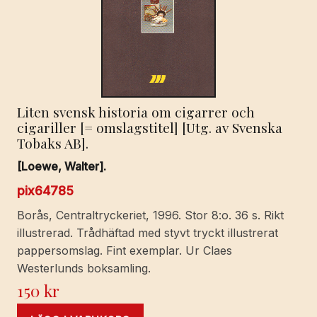
Liten svensk historia om cigarrer och
cigariller [= omslagstitel] [Utg. av Svenska
Tobaks AB].
[Loewe, Walter].
pix64785
Borås, Centraltryckeriet, 1996. Stor 8:o. 36 s. Rikt
illustrerad. Trådhäftad med styvt tryckt illustrerat
pappersomslag. Fint exemplar. Ur Claes
Westerlunds boksamling.
150
kr