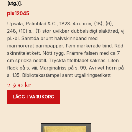
svenska
(utg.)].
av
pix12045
Åke
Ohlmarks.
Upsala, Palmblad & C., 1823. 4:o. xxiv, (18), (6),
[Utg.
248, (10) s., (1) stor uvikbar dubbelsidigt släkttrad, vj
av]
pl.-bl. Samtida brunt halvskinnband med
Gebers.
marmorerat pärmpapper. Fem markerade bind. Röd
mängd
skinntiteletikett. Nött rygg. Främre falsen med ca 7
cm spricka nedtill. Tryckta titelbladet saknas. Liten
fläck på s. viii. Marginalriss på s. 99. Avrivet hörn på
s. 135. Biblioteksstämpel samt utgallringsetikett
2 500
kr
LÄGG I VARUKORG