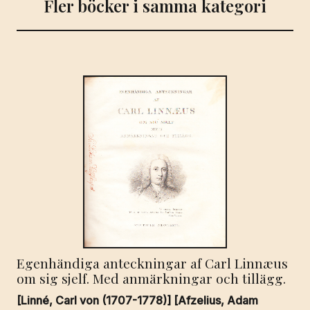
Fler böcker i samma kategori
uppstigande
till
makten
och
undersamliga
äventyr
av
J.
R.
R.
Tolkien.
Med
illuminationer
av
Pauline
Egenhändiga anteckningar af Carl Linnæus
Diana
om sig sjelf. Med anmärkningar och tillägg.
Baynes.
Till
[Linné, Carl von (1707-1778)] [Afzelius, Adam