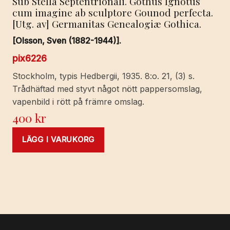
Sub Stella Septentrionali. Gothus Ignotus
cum imagine ab sculptore Gounod perfecta.
[Utg. av] Germanitas Genealogiæ Gothica.
[Olsson, Sven (1882-1944)].
pix6226
Stockholm, typis Hedbergii, 1935. 8:o. 21, (3) s.
Trådhäftad med styvt något nött pappersomslag,
vapenbild i rött på främre omslag.
400
kr
LÄGG I VARUKORG