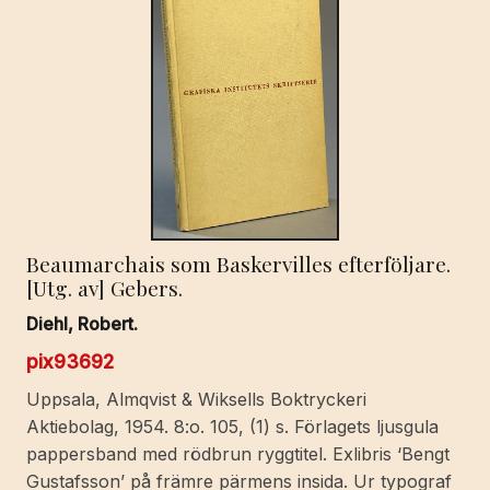
Beaumarchais som Baskervilles efterföljare.
[Utg. av] Gebers.
Diehl, Robert.
pix93692
Uppsala, Almqvist & Wiksells Boktryckeri
Aktiebolag, 1954. 8:o. 105, (1) s. Förlagets ljusgula
pappersband med rödbrun ryggtitel. Exlibris ‘Bengt
Gustafsson’ på främre pärmens insida. Ur typograf