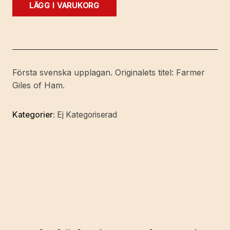
Gillis
LÄGG I VARUKORG
Bonde
från
Ham.
Gillis
bondes,
Första svenska upplagan. Originalets titel: Farmer
herrens
Giles of Ham.
till
Tame,
Kategorier:
Ej Kategoriserad
grevens
till
Worminghall
samt
konungens
över
det
Lilla
Konungariket