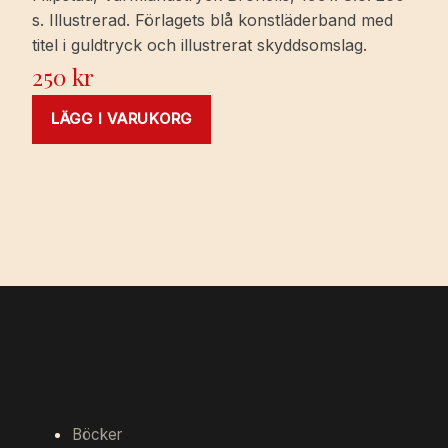
s. Illustrerad. Förlagets blå konstläderband med
titel i guldtryck och illustrerat skyddsomslag.
250
kr
LÄGG I VARUKORG
Böcker