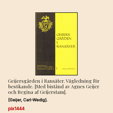
Geijersgården i Ransäter. Vägledning för
besökande. [Med bistånd av Agnes Geijer
och Regina af Geijerstam].
[Geijer, Carl-Wedig].
pix1444