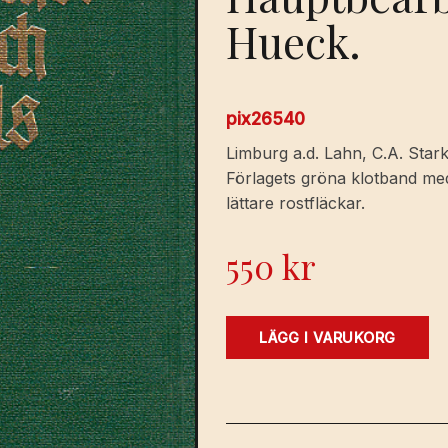
Hueck.
pix26540
Limburg a.d. Lahn, C.A. Stark
Förlagets gröna klotband med 
lättare rostfläckar.
550
kr
Genealogisches
LÄGG I VARUKORG
handbuch
der
gräflichen
häuser.