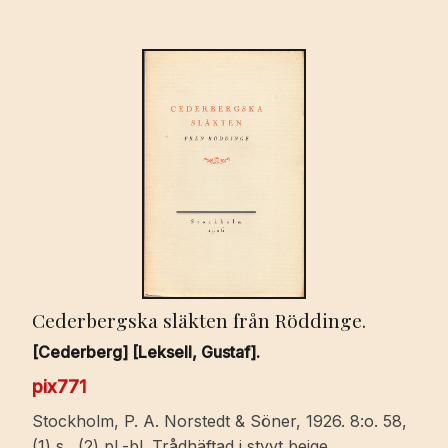
Cederbergska släkten från Röddinge.
[Cederberg] [Leksell, Gustaf].
pix771
Stockholm, P. A. Norstedt & Söner, 1926. 8:o. 58,
(1) s., (2) pl.-bl. Trådhäftad i styvt beige