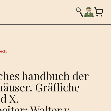
ueck.
ches handbuch der
häuser. Gräfliche
d X.
iter: Walter v.