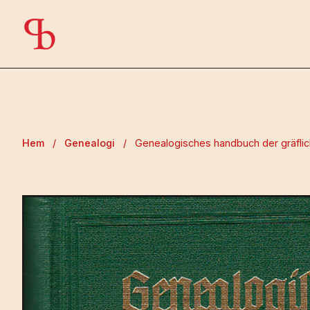
Hem
/
Genealogi
/
Genealogisches handbuch der gräflich