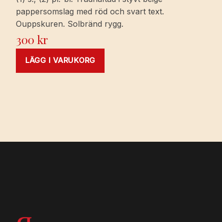
pappersomslag med röd och svart text.
Ouppskuren. Solbränd rygg.
300
kr
LÄGG I VARUKORG