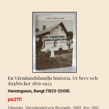
En Värmlandsfamiljs historia. Ur brev och
dagböcker 1879-1922.
Henningsson, Bengt (1923-2008).
pix2111
Filipstad, Värmlandstryck Bronells, 1991. 8:o. 260