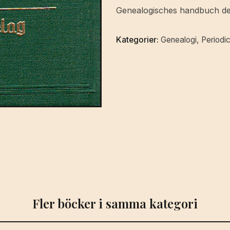
Gräfliche
Genealogisches handbuch des
Häuser
Band
Kategorier:
Genealogi
,
Periodi
X.
Hauptbearbeiter:
Walter
v.
Hueck.
mängd
Fler böcker i samma kategori