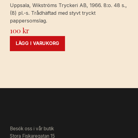
Uppsala, Wikströms Tryckeri AB, 1966. 8:o. 48 s.,
(8) pl.-s. Trådhäftad med styvt tryckt
pappersomslag.
100
kr
LÄGG I VARUKORG
Besök oss i vår butik
Stora Fiskaregatan 15