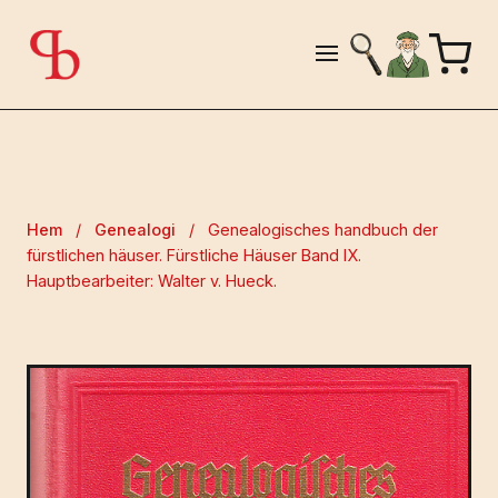
Hem
/
Genealogi
/
Genealogisches handbuch der
fürstlichen häuser. Fürstliche Häuser Band IX.
Hauptbearbeiter: Walter v. Hueck.