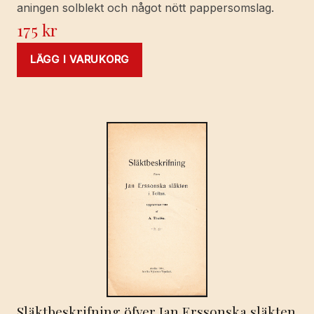
aningen solblekt och något nött pappersomslag.
175
kr
LÄGG I VARUKORG
Släktbeskrifning öfver Jan Erssonska släkten