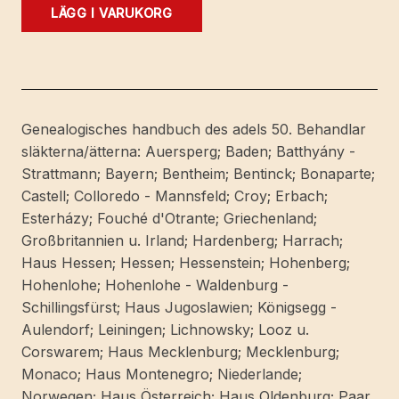
Genealogisches
LÄGG I VARUKORG
handbuch
der
fürstlichen
häuser.
Fürstliche
Genealogisches handbuch des adels 50. Behandlar
Häuser
släkterna/ätterna: Auersperg; Baden; Batthyány -
Band
Strattmann; Bayern; Bentheim; Bentinck; Bonaparte;
IX.
Castell; Colloredo - Mannsfeld; Croy; Erbach;
Hauptbearbeiter:
Esterházy; Fouché d'Otrante; Griechenland;
Walter
Großbritannien u. Irland; Hardenberg; Harrach;
v.
Haus Hessen; Hessen; Hessenstein; Hohenberg;
Hueck.
Hohenlohe; Hohenlohe - Waldenburg -
mängd
Schillingsfürst; Haus Jugoslawien; Königsegg -
Aulendorf; Leiningen; Lichnowsky; Looz u.
Corswarem; Haus Mecklenburg; Mecklenburg;
Monaco; Haus Montenegro; Niederlande;
Norwegen; Haus Österreich; Haus Oldenburg; Paar,