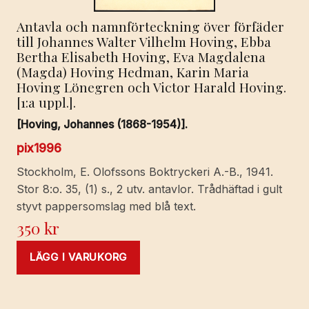
Antavla och namnförteckning över förfäder
till Johannes Walter Vilhelm Hoving, Ebba
Bertha Elisabeth Hoving, Eva Magdalena
(Magda) Hoving Hedman, Karin Maria
Hoving Lönegren och Victor Harald Hoving.
[1:a uppl.].
[Hoving, Johannes (1868-1954)].
pix1996
Stockholm, E. Olofssons Boktryckeri A.-B., 1941.
Stor 8:o. 35, (1) s., 2 utv. antavlor. Trådhäftad i gult
styvt pappersomslag med blå text.
350
kr
LÄGG I VARUKORG