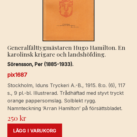
Generalfälttygmästaren Hugo Hamilton. En
karolinsk krigare och landshöfding.
Sörensson, Per (1885-1933).
pix1687
Stockholm, Iduns Tryckeri A.-B., 1915. 8:o. (6), 117
s., 9 pl.-bl. Illustrerad. Trådhäftad med styvt tryckt
orange pappersomslag. Solblekt rygg.
Namnteckning ‘Arran Hamilton’ på försättsbladet.
250
kr
LÄGG I VARUKORG