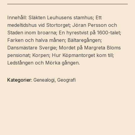
släkter.
Från
Innehåll: Släkten Leuhusens stamhus; Ett
Vasatidens
medeltidshus vid Stortorget; Jöran Persson och
och
Staden inom broarna; En hyrestvist på 1600-talet;
stormaktstidens
Farken och halva månen; Bältaregången;
Stockholm.
Dansmästare Svergie; Mordet på Margreta Bloms
mängd
pensionat; Korpen; Hur Köpmantorget kom till;
Ledstången och Mörka gången.
Kategorier:
Genealogi
,
Geografi