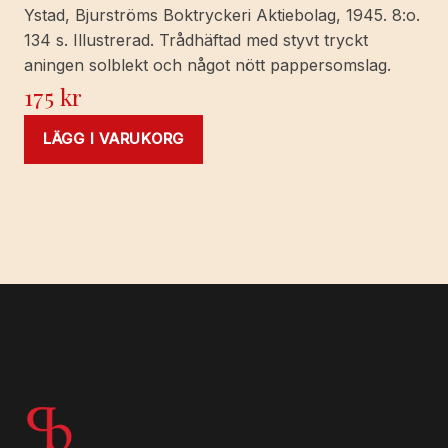
Ystad, Bjurströms Boktryckeri Aktiebolag, 1945. 8:o.
134 s. Illustrerad. Trådhäftad med styvt tryckt
aningen solblekt och något nött pappersomslag.
175
kr
LÄGG I VARUKORG