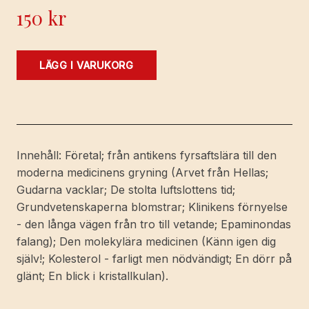
150
kr
Från
LÄGG I VARUKORG
Hippokrates
till
molekylär
medicin.
Aktuell
Innehåll: Företal; från antikens fyrsaftslära till den
medicinsk
moderna medicinens gryning (Arvet från Hellas;
forskning
Gudarna vacklar; De stolta luftslottens tid;
mot
Grundvetenskaperna blomstrar; Klinikens förnyelse
historisk
- den långa vägen från tro till vetande; Epaminondas
bakgrund.
falang); Den molekylära medicinen (Känn igen dig
[Utg.
själv!; Kolesterol - farligt men nödvändigt; En dörr på
av]
glänt; En blick i kristallkulan).
Brombergs.
mängd