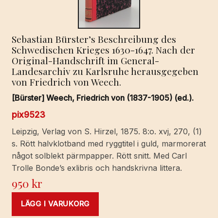
Sebastian Bürster’s Beschreibung des
Schwedischen Krieges 1630-1647. Nach der
Original-Handschrift im General-
Landesarchiv zu Karlsruhe herausgegeben
von Friedrich von Weech.
[Bürster] Weech, Friedrich von (1837-1905) (ed.).
pix9523
Leipzig, Verlag von S. Hirzel, 1875. 8:o. xvj, 270, (1)
s. Rött halvklotband med ryggtitel i guld, marmorerat
något solblekt pärmpapper. Rött snitt. Med Carl
Trolle Bonde’s exlibris och handskrivna littera.
950
kr
LÄGG I VARUKORG