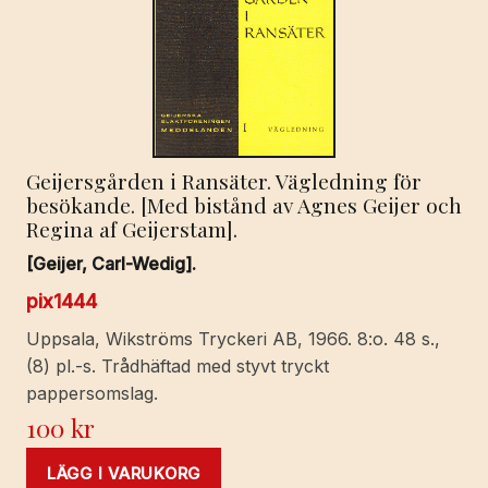
Geijersgården i Ransäter. Vägledning för
besökande. [Med bistånd av Agnes Geijer och
Regina af Geijerstam].
[Geijer, Carl-Wedig].
pix1444
Uppsala, Wikströms Tryckeri AB, 1966. 8:o. 48 s.,
(8) pl.-s. Trådhäftad med styvt tryckt
pappersomslag.
100
kr
LÄGG I VARUKORG