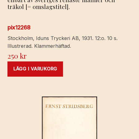
träkol [= omslagstitel].
pix12268
Stockholm, Iduns Tryckeri AB, 1931. 12:o. 10 s.
Illustrerad. Klammerhäftad.
250
kr
LÄGG I VARUKORG