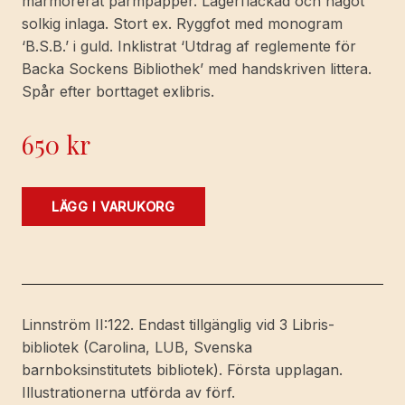
marmorerat pärmpapper. Lagerfläckad och något
solkig inlaga. Stort ex. Ryggfot med monogram
‘B.S.B.’ i guld. Inklistrat ‘Utdrag af reglemente för
Backa Sockens Bibliothek’ med handskriven littera.
Spår efter borttaget exlibris.
650
kr
Familjen
LÄGG I VARUKORG
på
Örnaholm
eller
lifvets
skiften.
Linnström II:122. Endast tillgänglig vid 3 Libris-
Berättelse
bibliotek (Carolina, LUB, Svenska
för
barnboksinstitutets bibliotek). Första upplagan.
ungdom.
Illustrationerna utförda av förf.
mängd