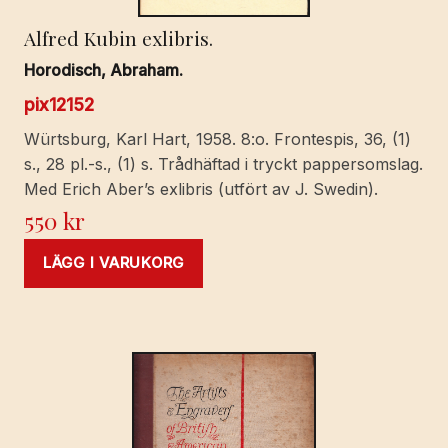
Alfred Kubin exlibris.
Horodisch, Abraham.
pix12152
Würtsburg, Karl Hart, 1958. 8:o. Frontespis, 36, (1)
s., 28 pl.-s., (1) s. Trådhäftad i tryckt pappersomslag.
Med Erich Aber’s exlibris (utfört av J. Swedin).
550
kr
LÄGG I VARUKORG