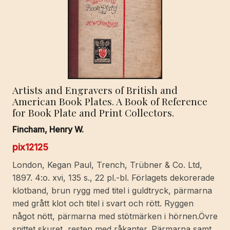
Artists and Engravers of British and
American Book Plates. A Book of Reference
for Book Plate and Print Collectors.
Fincham, Henry W.
pix12125
London, Kegan Paul, Trench, Trübner & Co. Ltd,
1897. 4:o. xvi, 135 s., 22 pl.-bl. Förlagets dekorerade
klotband, brun rygg med titel i guldtryck, pärmarna
med grått klot och titel i svart och rött. Ryggen
något nött, pärmarna med stötmärken i hörnen.Övre
snittet skuret, resten med råkanter. Pärmarna samt