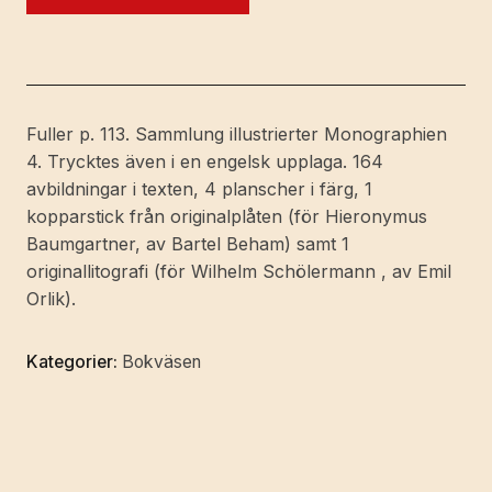
(Bucheignerzeichen).
Mit
6
Kunstbeilagen
und
Fuller p. 113. Sammlung illustrierter Monographien
164
4. Trycktes även i en engelsk upplaga. 164
Abbildungen.
avbildningar i texten, 4 planscher i färg, 1
mängd
kopparstick från originalplåten (för Hieronymus
Baumgartner, av Bartel Beham) samt 1
originallitografi (för Wilhelm Schölermann , av Emil
Orlik).
Kategorier:
Bokväsen