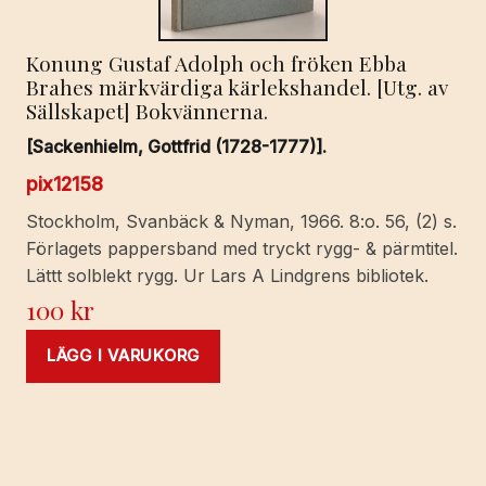
Konung Gustaf Adolph och fröken Ebba
Brahes märkvärdiga kärlekshandel. [Utg. av
Sällskapet] Bokvännerna.
[Sackenhielm, Gottfrid (1728-1777)].
pix12158
Stockholm, Svanbäck & Nyman, 1966. 8:o. 56, (2) s.
Förlagets pappersband med tryckt rygg- & pärmtitel.
Lättt solblekt rygg. Ur Lars A Lindgrens bibliotek.
100
kr
LÄGG I VARUKORG