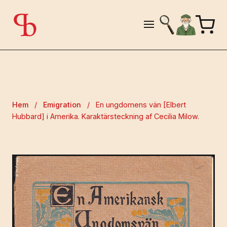
Hem
/
Emigration
/
En ungdomens vän [Elbert
Hubbard] i Amerika. Karaktärsteckning af Cecilia Milow.