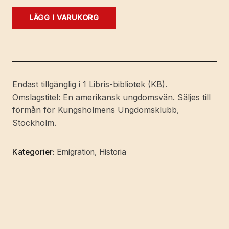
En
LÄGG I VARUKORG
ungdomens
vän
[Elbert
Hubbard]
i
Endast tillgänglig i 1 Libris-bibliotek (KB).
Amerika.
Omslagstitel: En amerikansk ungdomsvän. Säljes till
Karaktärsteckning
förmån för Kungsholmens Ungdomsklubb,
af
Stockholm.
Cecilia
Milow.
Kategorier:
Emigration
,
Historia
mängd