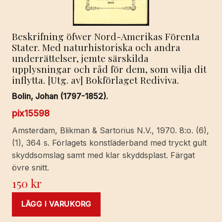
Beskrifning öfwer Nord-Amerikas Förenta
Stater. Med naturhistoriska och andra
underrättelser, jemte särskilda
upplysningar och råd för dem, som wilja dit
inflytta. [Utg. av] Bokförlaget Rediviva.
Bolin, Johan (1797-1852).
pix15598
Amsterdam, Blikman & Sartorius N.V., 1970. 8:o. (6),
(1), 364 s. Förlagets konstläderband med tryckt gult
skyddsomslag samt med klar skyddsplast. Färgat
övre snitt.
150
kr
LÄGG I VARUKORG