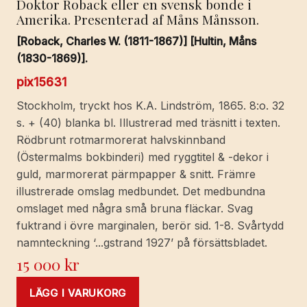
Doktor Roback eller en svensk bonde i
Amerika. Presenterad af Måns Månsson.
[Roback, Charles W. (1811-1867)] [Hultin, Måns
(1830-1869)].
pix15631
Stockholm, tryckt hos K.A. Lindström, 1865. 8:o. 32
s. + (40) blanka bl. Illustrerad med träsnitt i texten.
Rödbrunt rotmarmorerat halvskinnband
(Östermalms bokbinderi) med ryggtitel & -dekor i
guld, marmorerat pärmpapper & snitt. Främre
illustrerade omslag medbundet. Det medbundna
omslaget med några små bruna fläckar. Svag
fuktrand i övre marginalen, berör sid. 1-8. Svårtydd
namnteckning ‘...gstrand 1927’ på försättsbladet.
15 000
kr
LÄGG I VARUKORG