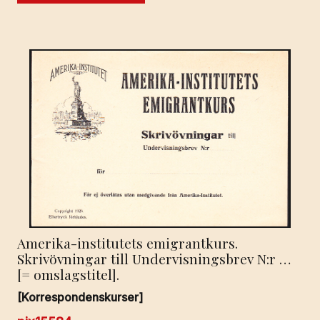
Amerika-institutets emigrantkurs.
Skrivövningar till Undervisningsbrev N:r …
[= omslagstitel].
[Korrespondenskurser]