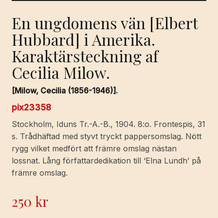
En ungdomens vän [Elbert
Hubbard] i Amerika.
Karaktärsteckning af
Cecilia Milow.
[Milow, Cecilia (1856-1946)].
pix23358
Stockholm, Iduns Tr.-A.-B., 1904. 8:o. Frontespis, 31
s. Trådhäftad med styvt tryckt pappersomslag. Nött
rygg vilket medfört att främre omslag nästan
lossnat. Lång författardedikation till ‘Elna Lundh’ på
främre omslag.
250
kr