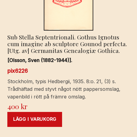
Sub Stella Septentrionali. Gothus Ignotus
cum imagine ab sculptore Gounod perfecta.
[Utg. av] Germanitas Genealogiæ Gothica.
[Olsson, Sven (1882-1944)].
pix6226
Stockholm, typis Hedbergii, 1935. 8:o. 21, (3) s.
Trådhäftad med styvt något nött pappersomslag,
vapenbild i rött på främre omslag.
400
kr
LÄGG I VARUKORG