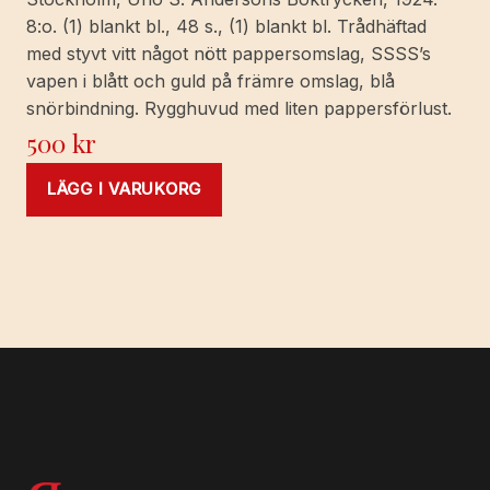
8:o. (1) blankt bl., 48 s., (1) blankt bl. Trådhäftad
med styvt vitt något nött pappersomslag, SSSS’s
vapen i blått och guld på främre omslag, blå
snörbindning. Rygghuvud med liten pappersförlust.
500
kr
LÄGG I VARUKORG