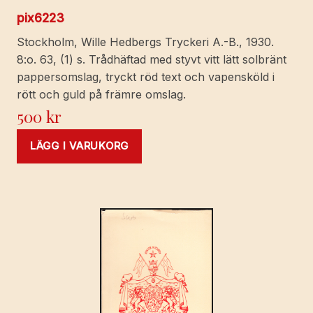
pix6223
Stockholm, Wille Hedbergs Tryckeri A.-B., 1930.
8:o. 63, (1) s. Trådhäftad med styvt vitt lätt solbränt
pappersomslag, tryckt röd text och vapensköld i
rött och guld på främre omslag.
500
kr
LÄGG I VARUKORG