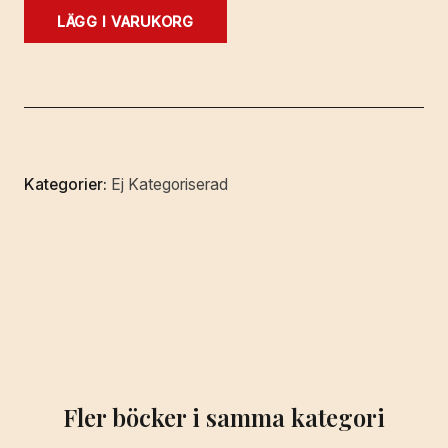
En
LÄGG I VARUKORG
undersökning
av
svenska
privata
affärsarkiv.
[Separattryck
Kategorier:
Ej Kategoriserad
ur
Meddelanden
från
Svenska
Riksarkivet
för
år
1931].
mängd
Fler böcker i samma kategori