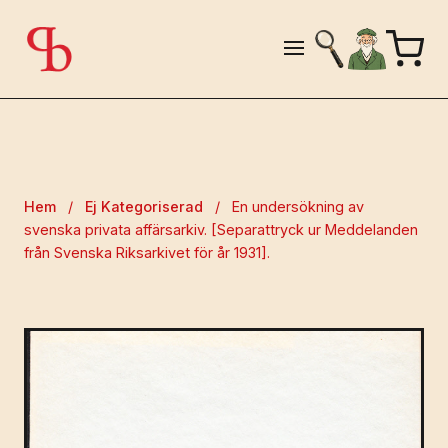
Hem
/
Ej Kategoriserad
/
En undersökning av
svenska privata affärsarkiv. [Separattryck ur Meddelanden
från Svenska Riksarkivet för år 1931].