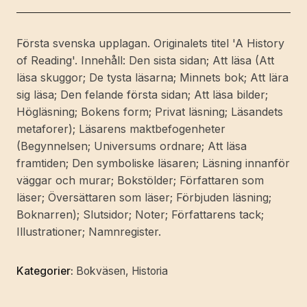
Översättning:
Margareta
Första svenska upplagan. Originalets titel 'A History
Eklöf.
of Reading'. Innehåll: Den sista sidan; Att läsa (Att
[Utg.
läsa skuggor; De tysta läsarna; Minnets bok; Att lära
av]
sig läsa; Den felande första sidan; Att läsa bilder;
Ordfront
Högläsning; Bokens form; Privat läsning; Läsandets
Förlag.
metaforer); Läsarens maktbefogenheter
mängd
(Begynnelsen; Universums ordnare; Att läsa
framtiden; Den symboliske läsaren; Läsning innanför
väggar och murar; Bokstölder; Författaren som
läser; Översättaren som läser; Förbjuden läsning;
Boknarren); Slutsidor; Noter; Författarens tack;
Illustrationer; Namnregister.
Kategorier:
Bokväsen
,
Historia