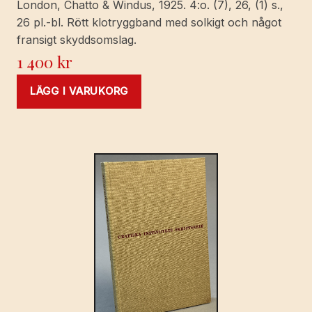
London, Chatto & Windus, 1925. 4:o. (7), 26, (1) s.,
26 pl.-bl. Rött klotryggband med solkigt och något
fransigt skyddsomslag.
1 400
kr
LÄGG I VARUKORG