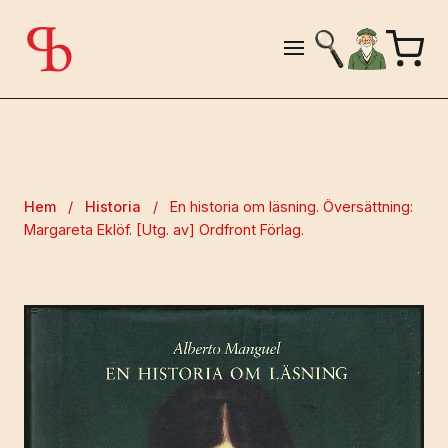
Hem
/
Historia
/
En historia om läsning. Översättning:
Margareta Eklöf. [Utg. av] Ordfront Förlag.