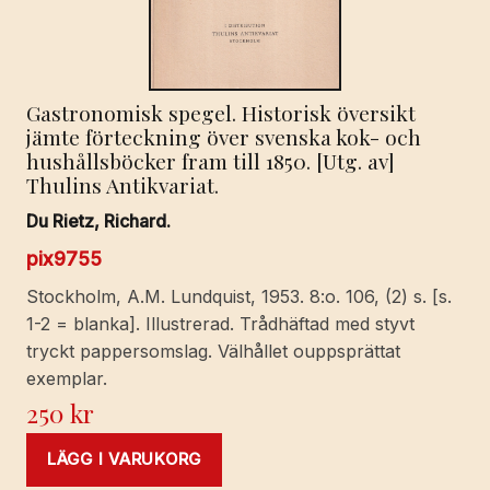
Gastronomisk spegel. Historisk översikt
jämte förteckning över svenska kok- och
hushållsböcker fram till 1850. [Utg. av]
Thulins Antikvariat.
Du Rietz, Richard.
pix9755
Stockholm, A.M. Lundquist, 1953. 8:o. 106, (2) s. [s.
1-2 = blanka]. Illustrerad. Trådhäftad med styvt
tryckt pappersomslag. Välhållet ouppsprättat
exemplar.
250
kr
LÄGG I VARUKORG