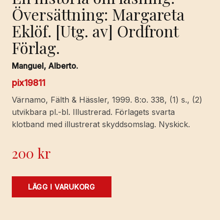
Översättning: Margareta
Eklöf. [Utg. av] Ordfront
Förlag.
Manguel, Alberto.
pix19811
Värnamo, Fälth & Hässler, 1999. 8:o. 338, (1) s., (2)
utvikbara pl.-bl. Illustrerad. Förlagets svarta
klotband med illustrerat skyddsomslag. Nyskick.
200
kr
En
LÄGG I VARUKORG
historia
om
läsning.