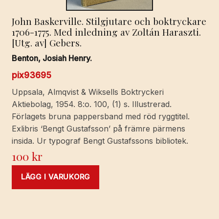
John Baskerville. Stilgjutare och boktryckare
1706-1775. Med inledning av Zoltán Haraszti.
[Utg. av] Gebers.
Benton, Josiah Henry.
pix93695
Uppsala, Almqvist & Wiksells Boktryckeri
Aktiebolag, 1954. 8:o. 100, (1) s. Illustrerad.
Förlagets bruna pappersband med röd ryggtitel.
Exlibris ‘Bengt Gustafsson’ på främre pärmens
insida. Ur typograf Bengt Gustafssons bibliotek.
100
kr
LÄGG I VARUKORG