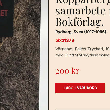
samarbete 
Bokförlag.
Rydberg, Sven (1917-1996).
pix21378
Värnamo, Fälths Tryckeri, 198
med illustrerat skyddsomslag
200
kr
Det
LÄGG I VARUKORG
stora
kopparberget.
En