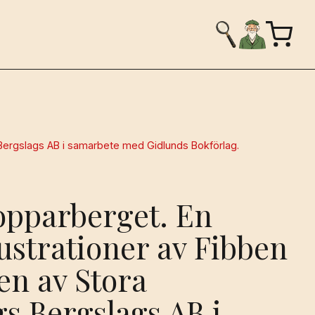
s Bergslags AB i samarbete med Gidlunds Bokförlag.
kopparberget. En
llustrationer av Fibben
en av Stora
s Bergslags AB i