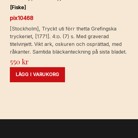
[Fiske]
pix10468
[Stockholm], Tryckt uti förr thetta Grefingska
tryckeriet, [1771]. 4:o. (7) s. Med graverad
titelvinjett. Vikt ark, oskuren och osprättad, med
råkanter. Samtida bläckanteckning på sista bladet.
550
kr
LÄGG I VARUKORG