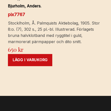
Bjurholm, Anders.
pix7767
Stocklholm, Å. Palmquists Aktiebolag, 1905. Stor
8:o. (7), 302 s., 25 pl.-bl. Illustrerad. Förlagets
bruna halvklotband med ryggtitel i guld,
marmorerat pärmpapper och dito snitt.
650
kr
LÄGG I VARUKORG