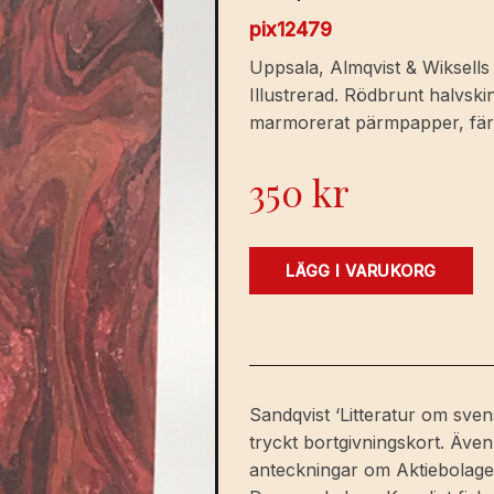
pix12479
Uppsala, Almqvist & Wiksells 
Illustrerad. Rödbrunt halvski
marmorerat pärmpapper, färgat
350
kr
Den
LÄGG I VARUKORG
stora
spinnrocken.
Sägner
och
tidsbilder
Sandqvist ‘Litteratur om sve
kring
tryckt bortgivningskort. Även
Iggesunds
anteckningar om Aktiebolage
bruks