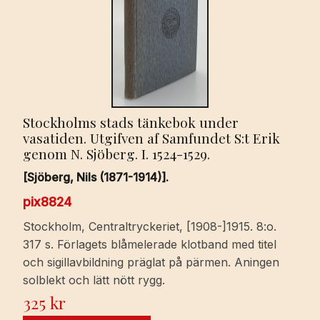
Stockholms stads tänkebok under
vasatiden. Utgifven af Samfundet S:t Erik
genom N. Sjöberg. I. 1524-1529.
[Sjöberg, Nils (1871-1914)].
pix8824
Stockholm, Centraltryckeriet, [1908-]1915. 8:o.
317 s. Förlagets blåmelerade klotband med titel
och sigillavbildning präglat på pärmen. Aningen
solblekt och lätt nött rygg.
325
kr