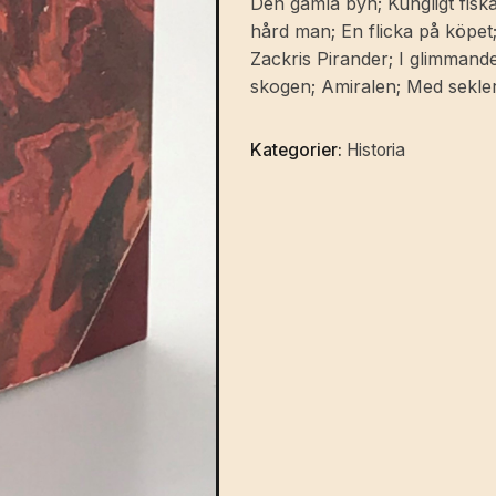
Den gamla byn; Kungligt fisk
historia.
hård man; En flicka på köpet;
mängd
Zackris Pirander; I glimmande
skogen; Amiralen; Med sekle
Kategorier:
Historia