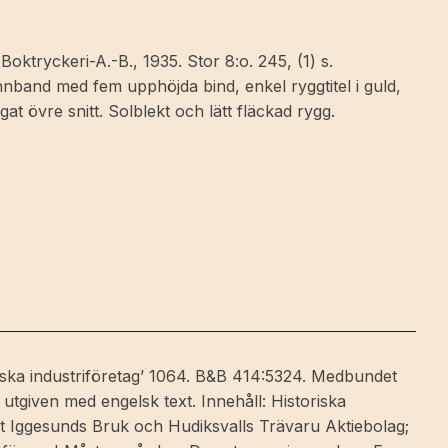
Boktryckeri-A.-B., 1935. Stor 8:o. 245, (1) s.
nnband med fem upphöjda bind, enkel ryggtitel i guld,
 övre snitt. Solblekt och lätt fläckad rygg.
nska industriföretag’ 1064. B&B 414:5324. Medbundet
 utgiven med engelsk text. Innehåll: Historiska
t Iggesunds Bruk och Hudiksvalls Trävaru Aktiebolag;