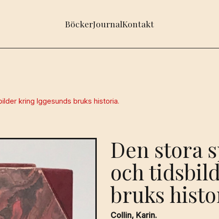
Böcker
Journal
Kontakt
lder kring Iggesunds bruks historia.
Den stora 
och tidsbil
bruks histo
Collin, Karin.