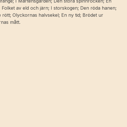
afänge; I Mårtensgården; Den stora spinnrocken; En
 Folket av eld och järn; I storskogen; Den röda hanen;
 rött; Olyckornas halvsekel; En ny tid; Brödet ur
rnas mått.