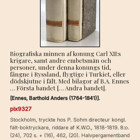
Biografiska minnen af konung Carl XII:s
krigare, samt andre embetsmän och
personer, under denna konungs tid,
fångne i Ryssland, flygtige i Turkiet, eller
dödskjutne i fält. Med bilagor af B.A. Ennes
… Första bandet [… Andra bandet].
[Ennes, Barthold Anders (1764-1841)].
pix9327
Stockholm, tryckte hos P. Sohm directeur kongl.
fält-boktryckare, riddare af K.W.O., 1818-1819. 8:o.
(24), 702 s. + (16), 462, (20). Halvpergamentband