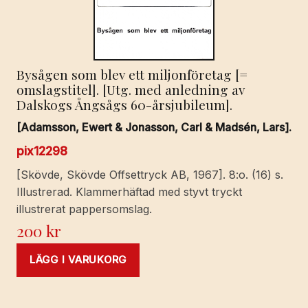
Junij.
Anno
salutis
M.DC.XXXIX.
Bysågen som blev ett miljonföretag [=
mängd
omslagstitel]. [Utg. med anledning av
Dalskogs Ångsågs 60-årsjubileum].
[Adamsson, Ewert & Jonasson, Carl & Madsén, Lars].
pix12298
[Skövde, Skövde Offsettryck AB, 1967]. 8:o. (16) s.
Illustrerad. Klammerhäftad med styvt tryckt
illustrerat pappersomslag.
200
kr
LÄGG I VARUKORG