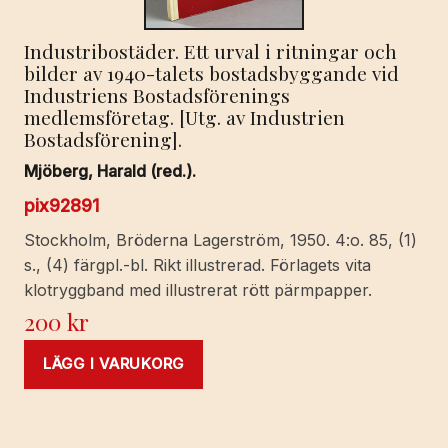
Industribostäder. Ett urval i ritningar och
bilder av 1940-talets bostadsbyggande vid
Industriens Bostadsförenings
medlemsföretag. [Utg. av Industrien
Bostadsförening].
Mjöberg, Harald (red.).
pix92891
Stockholm, Bröderna Lagerström, 1950. 4:o. 85, (1)
s., (4) färgpl.-bl. Rikt illustrerad. Förlagets vita
klotryggband med illustrerat rött pärmpapper.
200
kr
LÄGG I VARUKORG