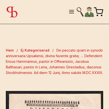
Hem
/
Ej Kategoriserad
/
De peccato qvam in synodo
anniversaria Upsaliensi, divina favente gratia; … Defendent:
Ericus Hammarinus, pastor in Offwansiöö, Jacobus
Balthasari, pastor in Lena, Johannes Girestadius, diaconus
Stockholmensis. Ad diem 12 Junij. Anno salutis M.DC.XXXIX.