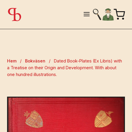
Hem
/
Bokväsen
/
Dated Book-Plates (Ex Libris) with
a Treatise on their Origin and Development. With about
one hundred illustrations.