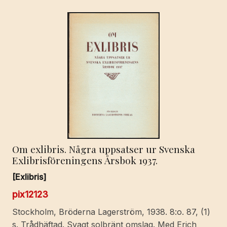
Om exlibris. Några uppsatser ur Svenska
Exlibrisföreningens Årsbok 1937.
[Exlibris]
pix12123
Stockholm, Bröderna Lagerström, 1938. 8:o. 87, (1)
s. Trådhäftad. Svagt solbränt omslag. Med Erich