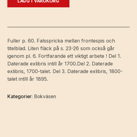
LÄGG I VARUKORG
Book-
Plates
(Ex
Libris)
with
Fuller p. 60. Falsspricka mellan frontespis och
a
titelblad. Liten fläck på s. 23-26 som också går
Treatise
igenom pl. 6. Fortfarande ett viktigt arbete ! Del 1.
on
Daterade exlibris intill år 1700.Del 2. Daterade
their
exlibris, 1700-talet. Del 3. Daterade exlibris, 1800-
Origin
talet intlll år 1895.
and
Development.
Kategorier:
Bokväsen
With
about
one
hundred
illustrations.
mängd