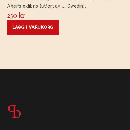
Aber’s exlibris (utfört av J. Swedin).
250
kr
LÄGG I VARUKORG