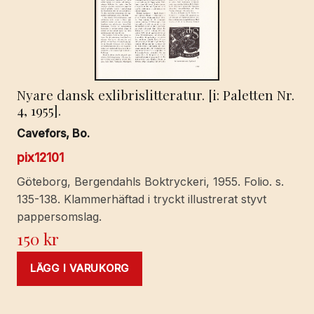
Nyare dansk exlibrislitteratur. [i: Paletten Nr.
4, 1955].
Cavefors, Bo.
pix12101
Göteborg, Bergendahls Boktryckeri, 1955. Folio. s.
135-138. Klammerhäftad i tryckt illustrerat styvt
pappersomslag.
150
kr
LÄGG I VARUKORG