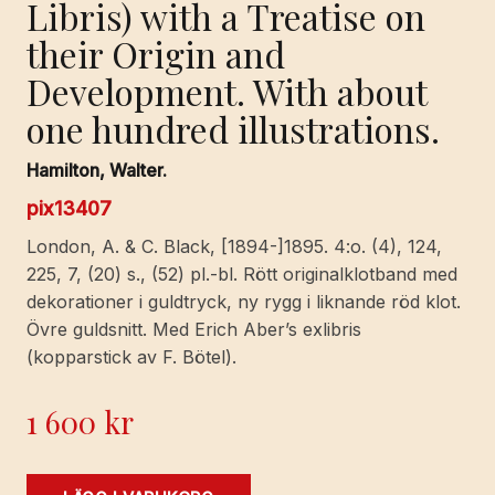
Libris) with a Treatise on
their Origin and
Development. With about
one hundred illustrations.
Hamilton, Walter.
pix13407
London, A. & C. Black, [1894-]1895. 4:o. (4), 124,
225, 7, (20) s., (52) pl.-bl. Rött originalklotband med
dekorationer i guldtryck, ny rygg i liknande röd klot.
Övre guldsnitt. Med Erich Aber’s exlibris
(kopparstick av F. Bötel).
1 600
kr
Dated