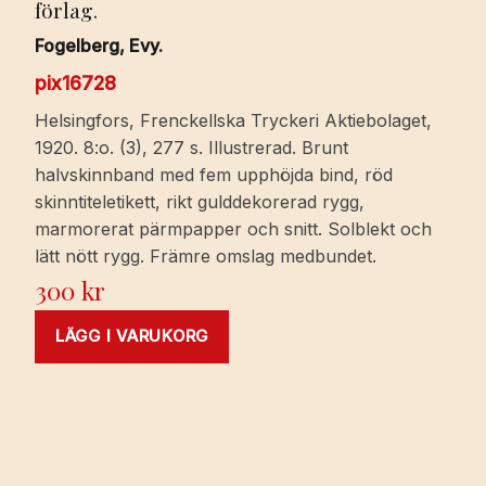
förlag.
Fogelberg, Evy.
pix16728
Helsingfors, Frenckellska Tryckeri Aktiebolaget,
1920. 8:o. (3), 277 s. Illustrerad. Brunt
halvskinnband med fem upphöjda bind, röd
skinntiteletikett, rikt gulddekorerad rygg,
marmorerat pärmpapper och snitt. Solblekt och
lätt nött rygg. Främre omslag medbundet.
300
kr
LÄGG I VARUKORG