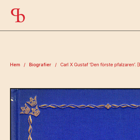
Hem
/
Biografier
/
Carl X Gustaf ‘Den förste pfalzaren’. 