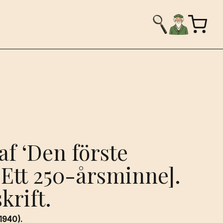
af ‘Den förste
 [Ett 250-årsminne].
krift.
1940).