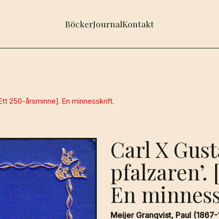
Böcker
Journal
Kontakt
[Ett 250-årsminne]. En minnesskrift.
Carl X Gust
pfalzaren’.
En minness
Meijer Granqvist, Paul (1867-