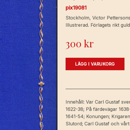
pix19081
Stockholm, Victor Pettersons 
Illustrerad. Förlagets rikt g
300
kr
Carl
LÄGG I VARUKORG
X
Gustaf
‘Den
förste
pfalzaren’.
Innehåll: Var Carl Gustaf sv
[Ett
1622-38; På färdevägar 1638-
250-
1641-54; Konungen; Krigaren;
årsminne].
Slutord; Carl Gustaf och vår
En