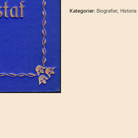
minnesskrift.
Kategorier:
Biografier
,
Historia
mängd