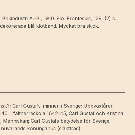
Bokindustri A.-B., 1910. 8:o. Frontespis, 139, (2) s.
ulddekorerade blå klotband. Mycket bra skick.
ensk?; Carl Gustafs-minnen i Sverige; Uppväxtåren
40; I fältherreskola 1642-45; Carl Gustaf och Kristina
 Människan; Carl Gustafs betydelse för Sverige;
t nuvarande konungahus (släktträd).