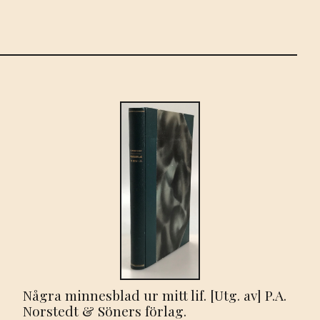
Några minnesblad ur mitt lif. [Utg. av] P.A.
Norstedt & Söners förlag.