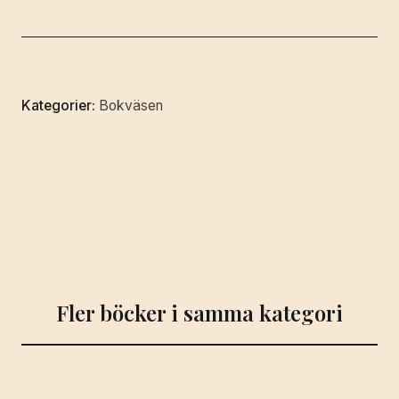
undervisning
i
böckers
bruk.
Kategorier:
Bokväsen
mängd
Fler böcker i samma kategori