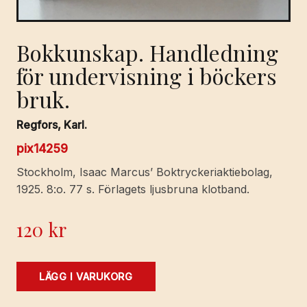
Bokkunskap. Handledning
för undervisning i böckers
bruk.
Regfors, Karl.
pix14259
Stockholm, Isaac Marcus’ Boktryckeriaktiebolag,
1925. 8:o. 77 s. Förlagets ljusbruna klotband.
120
kr
Bokkunskap.
LÄGG I VARUKORG
Handledning
för