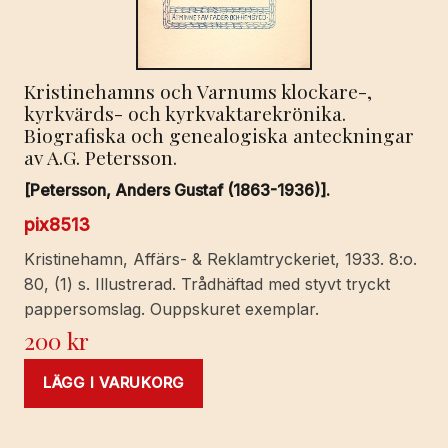
Kristinehamns och Varnums klockare-,
kyrkvärds- och kyrkvaktarekrönika.
Biografiska och genealogiska anteckningar
av A.G. Petersson.
[Petersson, Anders Gustaf (1863-1936)].
pix8513
Kristinehamn, Affärs- & Reklamtryckeriet, 1933. 8:o.
80, (1) s. Illustrerad. Trådhäftad med styvt tryckt
pappersomslag. Ouppskuret exemplar.
200
kr
LÄGG I VARUKORG