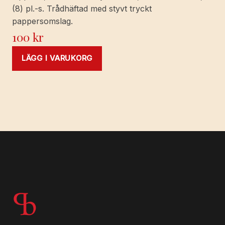
(8) pl.-s. Trådhäftad med styvt tryckt
pappersomslag.
100
kr
LÄGG I VARUKORG