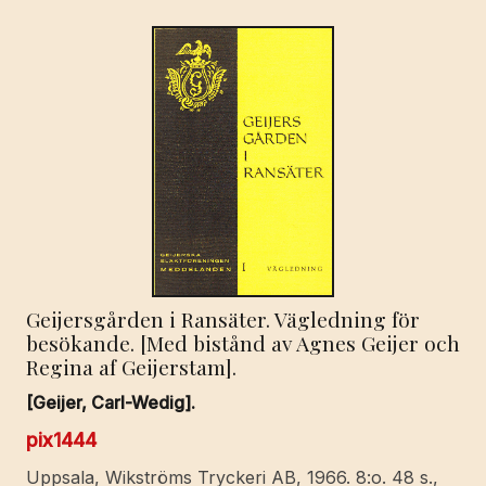
Geijersgården i Ransäter. Vägledning för
besökande. [Med bistånd av Agnes Geijer och
Regina af Geijerstam].
[Geijer, Carl-Wedig].
pix1444
Uppsala, Wikströms Tryckeri AB, 1966. 8:o. 48 s.,