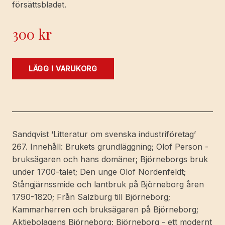
försättsbladet.
300
kr
Björneborgs
LÄGG I VARUKORG
bruk.
Studier
i
värmländsk
brukshistoria.
Sandqvist ‘Litteratur om svenska industriföretag’
mängd
267. Innehåll: Brukets grundläggning; Olof Person -
bruksägaren och hans domäner; Björneborgs bruk
under 1700-talet; Den unge Olof Nordenfeldt;
Stångjärnssmide och lantbruk på Björneborg åren
1790-1820; Från Salzburg till Björneborg;
Kammarherren och bruksägaren på Björneborg;
Aktiebolagens Björneborg; Björneborg - ett modernt