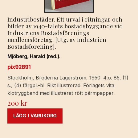
Industribostäder. Ett urval i ritningar och
bilder av 1940-talets bostadsbyggande vid
Industriens Bostadsförenings
medlemsföretag. [Utg. av Industrien
Bostadsförening].
Mjöberg, Harald (red.).
pix92891
Stockholm, Bröderna Lagerström, 1950. 4:o. 85, (1)
s., (4) färgpl.-bl. Rikt illustrerad. Förlagets vita
klotryggband med illustrerat rött pärmpapper.
200
kr
LÄGG I VARUKORG