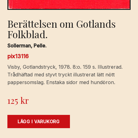
Berättelsen om Gotlands
Folkblad.
Sollerman, Pelle.
pix13116
Visby, Gotlandstryck, 1978. 8:o. 159 s. Illustrerad.
Trådhäftad med styvt tryckt illustrerat lätt nött
pappersomslag. Enstaka sidor med hundöron.
125
kr
Berättelsen
LÄGG I VARUKORG
om
Gotlands