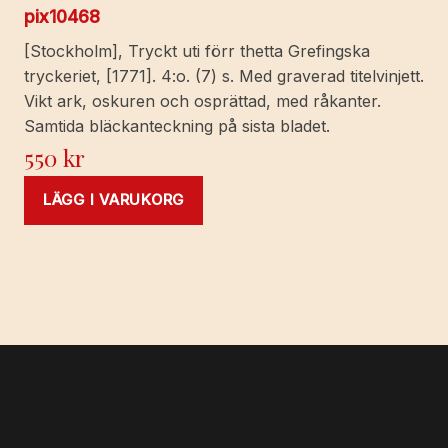
pix10468
[Stockholm], Tryckt uti förr thetta Grefingska
tryckeriet, [1771]. 4:o. (7) s. Med graverad titelvinjett.
Vikt ark, oskuren och osprättad, med råkanter.
Samtida bläckanteckning på sista bladet.
550
kr
LÄGG I VARUKORG