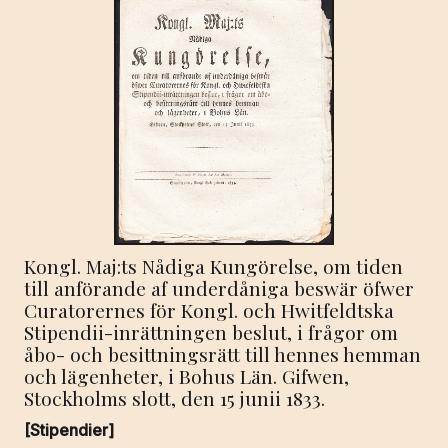
Kongl. Maj:ts Nådiga Kungörelse, om tiden
till anförande af underdåniga beswär öfwer
Curatorernes för Kongl. och Hwitfeldtska
Stipendii-inrättningen beslut, i frågor om
åbo- och besittningsrätt till hennes hemman
och lägenheter, i Bohus Län. Gifwen,
Stockholms slott, den 15 junii 1833.
[Stipendier]