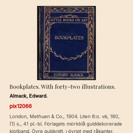
Bookplates. With forty-two illustrations.
Almack, Edward.
pix12066
London, Methuen & Co., 1904. Liten 8:o. viii, 180,
(1) s., 41 pl.-bl. Förlagets mörkblå gulddekorerade
klotband. Övre guldsnitt, i övrigt med råkanter.