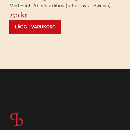
Med Erich Aber’s exlibris (utfört av J. Swedin).
250
kr
LÄGG I VARUKORG