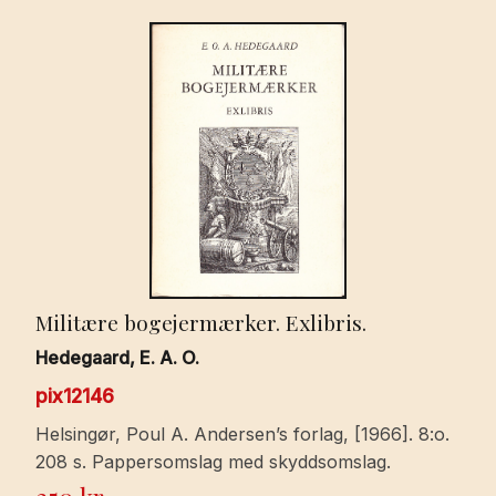
Militære bogejermærker. Exlibris.
Hedegaard, E. A. O.
pix12146
Helsingør, Poul A. Andersen’s forlag, [1966]. 8:o.
208 s. Pappersomslag med skyddsomslag.