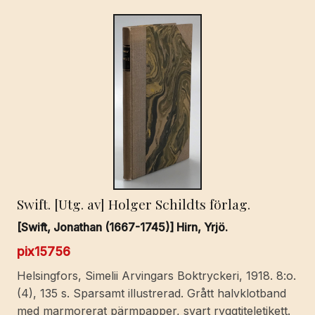
Swift. [Utg. av] Holger Schildts förlag.
[Swift, Jonathan (1667-1745)] Hirn, Yrjö.
pix15756
Helsingfors, Simelii Arvingars Boktryckeri, 1918. 8:o.
(4), 135 s. Sparsamt illustrerad. Grått halvklotband
med marmorerat pärmpapper, svart ryggtiteletikett.