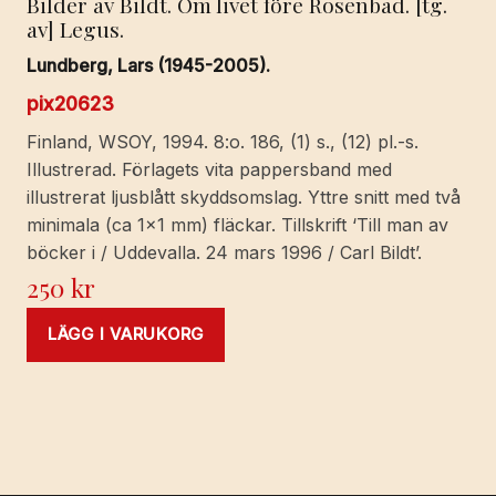
Bilder av Bildt. Om livet före Rosenbad. [tg.
av] Legus.
Lundberg, Lars (1945-2005).
pix20623
Finland, WSOY, 1994. 8:o. 186, (1) s., (12) pl.-s.
Illustrerad. Förlagets vita pappersband med
illustrerat ljusblått skyddsomslag. Yttre snitt med två
minimala (ca 1x1 mm) fläckar. Tillskrift ‘Till man av
böcker i / Uddevalla. 24 mars 1996 / Carl Bildt’.
250
kr
LÄGG I VARUKORG