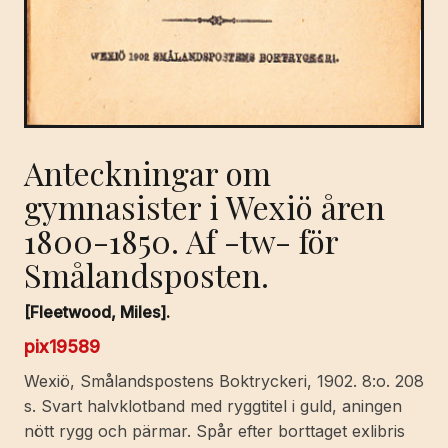
Anteckningar om
gymnasister i Wexiö åren
1800-1850. Af -tw- för
Smålandsposten.
[Fleetwood, Miles].
pix19589
Wexiö, Smålandspostens Boktryckeri, 1902. 8:o. 208
s. Svart halvklotband med ryggtitel i guld, aningen
nött rygg och pärmar. Spår efter borttaget exlibris