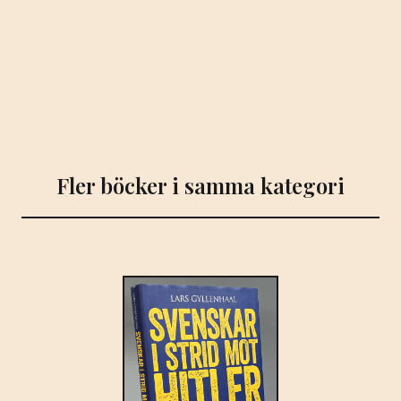
tw-
för
Smålandsposten.
mängd
Fler böcker i samma kategori