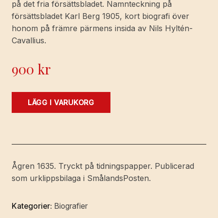
på det fria försättsbladet. Namnteckning på
försättsbladet Karl Berg 1905, kort biografi över
honom på främre pärmens insida av Nils Hyltén-
Cavallius.
900
kr
Anteckningar
LÄGG I VARUKORG
om
gymnasister
i
Wexiö
åren
Ågren 1635. Tryckt på tidningspapper. Publicerad
1800-
som urklippsbilaga i SmålandsPosten.
1850.
Af
Kategorier:
Biografier
-