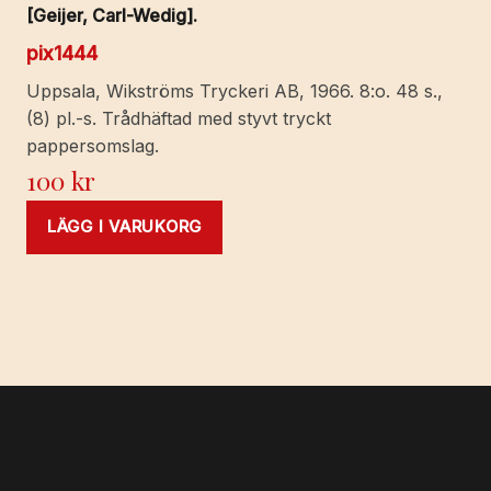
[Geijer, Carl-Wedig].
pix1444
Uppsala, Wikströms Tryckeri AB, 1966. 8:o. 48 s.,
(8) pl.-s. Trådhäftad med styvt tryckt
pappersomslag.
100
kr
LÄGG I VARUKORG