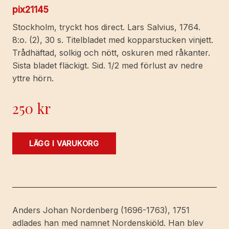
pix21145
Stockholm, tryckt hos direct. Lars Salvius, 1764.
8:o. (2), 30 s. Titelbladet med kopparstucken vinjett.
Trådhäftad, solkig och nött, oskuren med råkanter.
Sista bladet fläckigt. Sid. 1/2 med förlust av nedre
yttre hörn.
250
kr
Åminnelse-
LÄGG I VARUKORG
tal
öfver
framledne
kongl.
maj:ts
Anders Johan Nordenberg (1696-1763), 1751
troman,
adlades han med namnet Nordenskiöld. Han blev
landshöfdinge