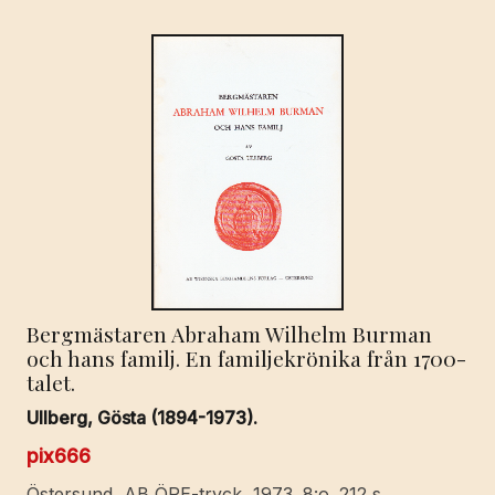
hännes
medlem
Johan
Fredric
Kryger
...
mängd
Bergmästaren Abraham Wilhelm Burman
och hans familj. En familjekrönika från 1700-
talet.
Ullberg, Gösta (1894-1973).
pix666
Östersund, AB ÖPE-tryck, 1973. 8:o. 212 s.