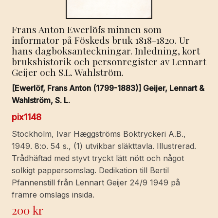
Frans Anton Ewerlöfs minnen som
informator på Föskeds bruk 1818-1820. Ur
hans dagboksanteckningar. Inledning, kort
brukshistorik och personregister av Lennart
Geijer och S.L. Wahlström.
[Ewerlöf, Frans Anton (1799-1883)] Geijer, Lennart &
Wahlström, S. L.
pix1148
Stockholm, Ivar Hæggströms Boktryckeri A.B.,
1949. 8:o. 54 s., (1) utvikbar släkttavla. Illustrerad.
Trådhäftad med styvt tryckt lätt nött och något
solkigt pappersomslag. Dedikation till Bertil
Pfannenstill från Lennart Geijer 24/9 1949 på
främre omslags insida.
200
kr