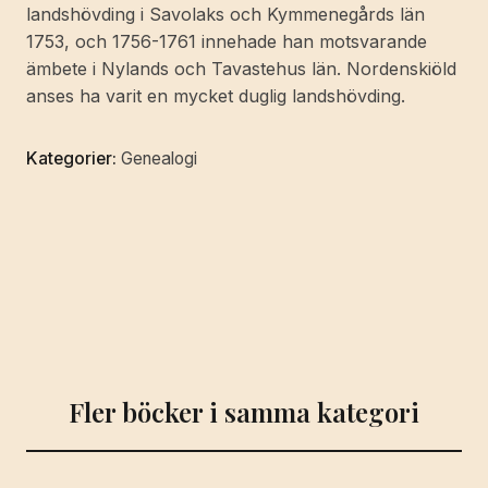
landshövding i Savolaks och Kymmenegårds län
...
1753, och 1756-1761 innehade han motsvarande
Anders
ämbete i Nylands och Tavastehus län. Nordenskiöld
Joh.
anses ha varit en mycket duglig landshövding.
Nordensköld,
efter
Kategorier:
Genealogi
kongl.
academiens
befallning
hållit
den
28
martii
1764,
på
Fler böcker i samma kategori
stora
riddarhus-
salen,
af