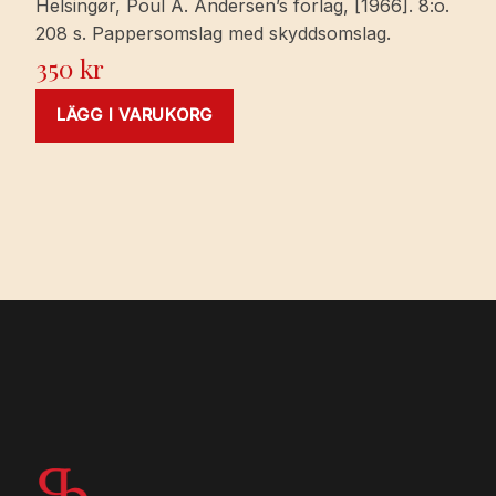
Helsingør, Poul A. Andersen’s forlag, [1966]. 8:o.
208 s. Pappersomslag med skyddsomslag.
350
kr
LÄGG I VARUKORG