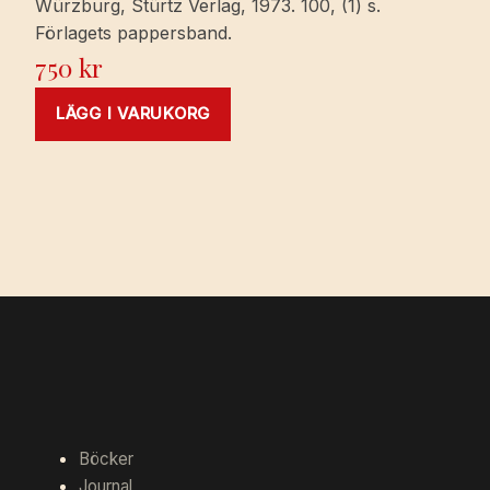
Würzburg, Stürtz Verlag, 1973. 100, (1) s.
Förlagets pappersband.
750
kr
LÄGG I VARUKORG
Böcker
Journal