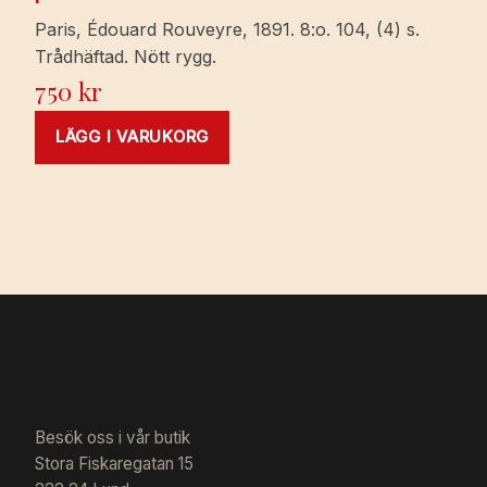
Paris, Édouard Rouveyre, 1891. 8:o. 104, (4) s.
Trådhäftad. Nött rygg.
750
kr
LÄGG I VARUKORG
Besök oss i vår butik
Stora Fiskaregatan 15