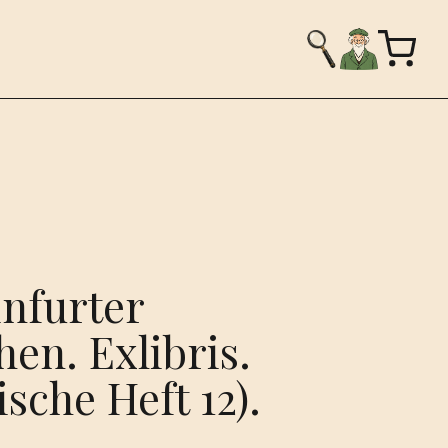
infurter
en. Exlibris.
sche Heft 12).