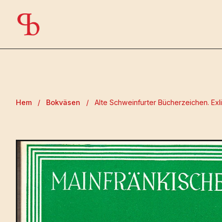
Hem
/
Bokväsen
/
Alte Schweinfurter Bücherzeichen. Exlib