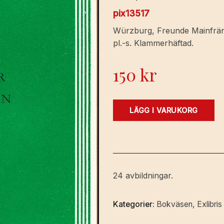
pix13517
Würzburg, Freunde Mainfränki
pl.-s. Klammerhäftad.
150
kr
Alte
LÄGG I VARUKORG
Schweinfurter
Bücherzeichen.
Exlibris.
(Mainfränkische
Heft
24 avbildningar.
12).
mängd
Kategorier:
Bokväsen
,
Exlibris