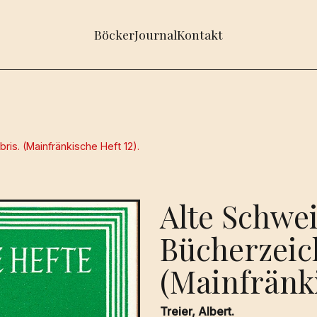
Böcker
Journal
Kontakt
ris. (Mainfränkische Heft 12).
Alte Schwe
Bücherzeich
(Mainfränki
Treier, Albert.